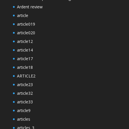
Ardent review
article
article019
article020
article12
article14
article17
article18
ARTICLE2
article23
article32
article33
article9
articles
articles_3