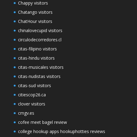
Chappy visitors
Chatango visitors
ChatHour visitors
chinalovecupid visitors
circulodecorredores.cl
citas-filipino visitors
citas-hindu visitors
citas-musicales visitors
citas-nudistas visitors
citas-sud visitors
citiescop26.ca
clover visitors
cmgv.es
cofee meet bagel review
college hookup apps hookuphotties reviews