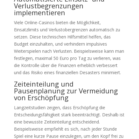
Verlustbegrenzungen
implementieren
Viele Online-Casinos bieten die Möglichkeit,
Einsatzlimits und Verlustobergrenzen automatisch zu
setzen. Diese technischen Hilfsmittel helfen, das
Budget einzuhalten, und verhindern impulsives
Weiterspielen nach Verlusten. Beispielsweise kann man
festlegen, maximal 50 Euro pro Tag zu verlieren, was
die Kontrolle über die Finanzen erheblich verbessert
und das Risiko eines finanziellen Desasters minimiert.
Zeiteinteilung und
Pausenplanung zur Vermeidung
von Erschöpfung
Langzeitstudien zeigen, dass Erschöpfung die
Entscheidungsfähigkeit stark beeinträchtigt. Deshalb ist
eine bewusste Zeiteinteilung entscheidend.
Beispielsweise empfiehlt es sich, nach jeder Stunde
Spiel eine kurze Pause einzulegen, um den Kopf frei zu