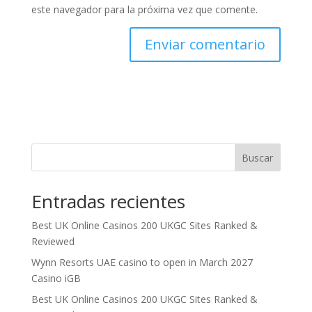
este navegador para la próxima vez que comente.
Buscar
Entradas recientes
Best UK Online Casinos 200 UKGC Sites Ranked &
Reviewed
Wynn Resorts UAE casino to open in March 2027
Casino iGB
Best UK Online Casinos 200 UKGC Sites Ranked &