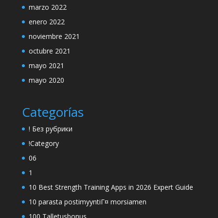
marzo 2022
enero 2022
noviembre 2021
octubre 2021
mayo 2021
mayo 2020
Categorías
! Без рубрики
!Category
06
1
10 Best Strength Training Apps in 2026 Expert Guide
10 parasta postimyyntiГ¤ morsiamen
100 Talletusbonus