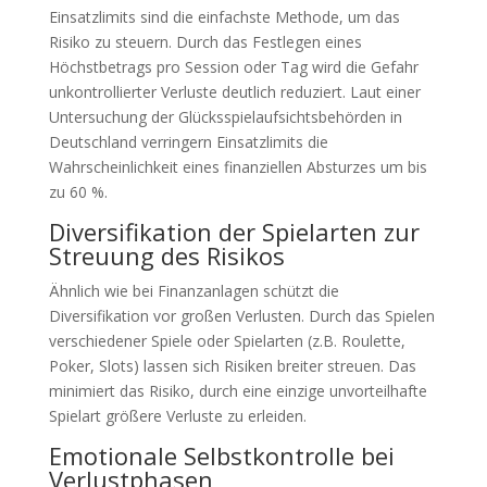
Einsatzlimits sind die einfachste Methode, um das
Risiko zu steuern. Durch das Festlegen eines
Höchstbetrags pro Session oder Tag wird die Gefahr
unkontrollierter Verluste deutlich reduziert. Laut einer
Untersuchung der Glücksspielaufsichtsbehörden in
Deutschland verringern Einsatzlimits die
Wahrscheinlichkeit eines finanziellen Absturzes um bis
zu 60 %.
Diversifikation der Spielarten zur
Streuung des Risikos
Ähnlich wie bei Finanzanlagen schützt die
Diversifikation vor großen Verlusten. Durch das Spielen
verschiedener Spiele oder Spielarten (z.B. Roulette,
Poker, Slots) lassen sich Risiken breiter streuen. Das
minimiert das Risiko, durch eine einzige unvorteilhafte
Spielart größere Verluste zu erleiden.
Emotionale Selbstkontrolle bei
Verlustphasen