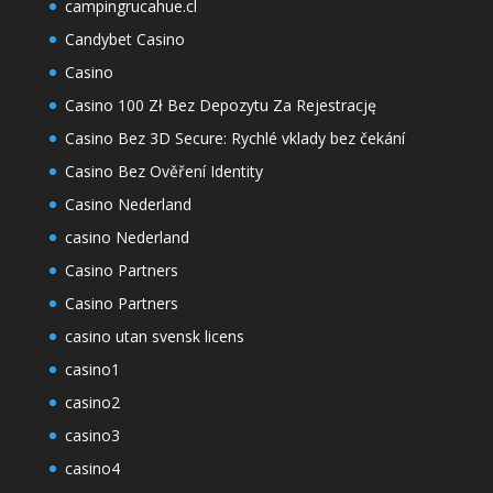
campingrucahue.cl
Candybet Casino
Casino
Casino 100 Zł Bez Depozytu Za Rejestrację
Casino Bez 3D Secure: Rychlé vklady bez čekání
Casino Bez Ověření Identity
Casino Nederland
casino Nederland
Casino Partners
Casino Partners
casino utan svensk licens
casino1
casino2
casino3
casino4