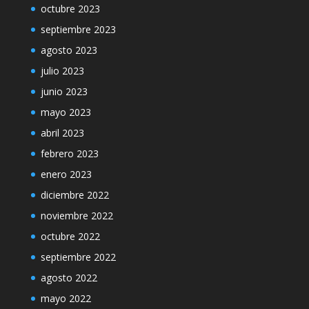
octubre 2023
septiembre 2023
agosto 2023
julio 2023
junio 2023
mayo 2023
abril 2023
febrero 2023
enero 2023
diciembre 2022
noviembre 2022
octubre 2022
septiembre 2022
agosto 2022
mayo 2022