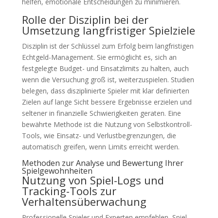
helfen, emotionale Entscheidungen zu minimieren.
Rolle der Disziplin bei der
Umsetzung langfristiger Spielziele
Disziplin ist der Schlüssel zum Erfolg beim langfristigen
Echtgeld-Management. Sie ermöglicht es, sich an
festgelegte Budget- und Einsatzlimits zu halten, auch
wenn die Versuchung groß ist, weiterzuspielen. Studien
belegen, dass disziplinierte Spieler mit klar definierten
Zielen auf lange Sicht bessere Ergebnisse erzielen und
seltener in finanzielle Schwierigkeiten geraten. Eine
bewährte Methode ist die Nutzung von Selbstkontroll-
Tools, wie Einsatz- und Verlustbegrenzungen, die
automatisch greifen, wenn Limits erreicht werden.
Methoden zur Analyse und Bewertung Ihrer
Spielgewohnheiten
Nutzung von Spiel-Logs und
Tracking-Tools zur
Verhaltensüberwachung
Professionelle Spieler und Experten empfehlen, Spiel-