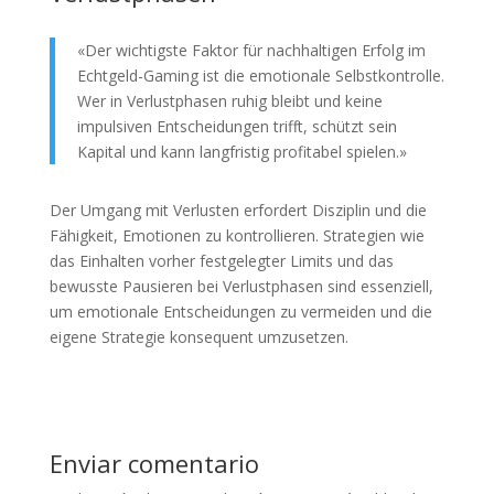
«Der wichtigste Faktor für nachhaltigen Erfolg im
Echtgeld-Gaming ist die emotionale Selbstkontrolle.
Wer in Verlustphasen ruhig bleibt und keine
impulsiven Entscheidungen trifft, schützt sein
Kapital und kann langfristig profitabel spielen.»
Der Umgang mit Verlusten erfordert Disziplin und die
Fähigkeit, Emotionen zu kontrollieren. Strategien wie
das Einhalten vorher festgelegter Limits und das
bewusste Pausieren bei Verlustphasen sind essenziell,
um emotionale Entscheidungen zu vermeiden und die
eigene Strategie konsequent umzusetzen.
Enviar comentario