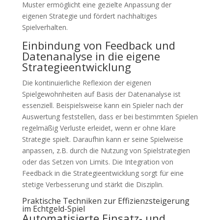
Muster ermöglicht eine gezielte Anpassung der
eigenen Strategie und fördert nachhaltiges
Spielverhalten.
Einbindung von Feedback und
Datenanalyse in die eigene
Strategieentwicklung
Die kontinuierliche Reflexion der eigenen
Spielgewohnheiten auf Basis der Datenanalyse ist
essenziell. Beispielsweise kann ein Spieler nach der
Auswertung feststellen, dass er bei bestimmten Spielen
regelmäßig Verluste erleidet, wenn er ohne klare
Strategie spielt. Daraufhin kann er seine Spielweise
anpassen, z.B. durch die Nutzung von Spielstrategien
oder das Setzen von Limits. Die Integration von
Feedback in die Strategieentwicklung sorgt für eine
stetige Verbesserung und stärkt die Disziplin.
Praktische Techniken zur Effizienzsteigerung
im Echtgeld-Spiel
Automatisierte Einsatz- und