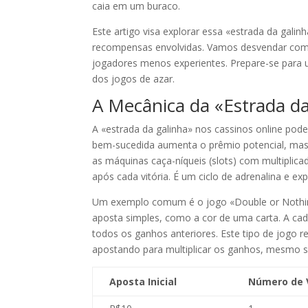
caia em um buraco.
Este artigo visa explorar essa «estrada da galinh
recompensas envolvidas. Vamos desvendar como 
jogadores menos experientes. Prepare-se para u
dos jogos de azar.
A Mecânica da «Estrada da
A «estrada da galinha» nos cassinos online pod
bem-sucedida aumenta o prêmio potencial, mas
as máquinas caça-níqueis (slots) com multipli
após cada vitória. É um ciclo de adrenalina e e
Um exemplo comum é o jogo «Double or Nothin
aposta simples, como a cor de uma carta. A ca
todos os ganhos anteriores. Este tipo de jogo r
apostando para multiplicar os ganhos, mesmo s
Aposta Inicial
Número de V