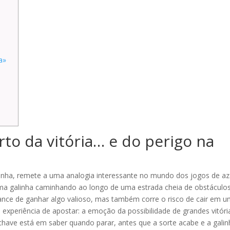
a»
rto da vitória… e do perigo na
linha, remete a uma analogia interessante no mundo dos jogos de az
uma galinha caminhando ao longo de uma estrada cheia de obstáculo
ance de ganhar algo valioso, mas também corre o risco de cair em 
 experiência de apostar: a emoção da possibilidade de grandes vitóri
have está em saber quando parar, antes que a sorte acabe e a galin