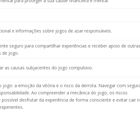
amental para proteger a sua saúde financeira e mental.
onal e informações sobre jogos de azar responsáveis.
te seguro para compartilhar experiências e receber apoio de outra
 de jogo.
atar as causas subjacentes do jogo compulsivo.
do jogo: a emoção da vitória e o risco da derrota. Navegar com segur
 responsabilidade. Ao compreender a mecânica do jogo, os riscos
é possível desfrutar da experiência de forma consciente e evitar cair 
xperientes.