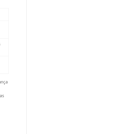
s
ança
nas