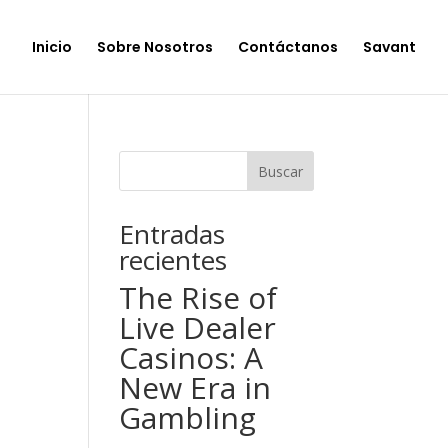
Inicio
Sobre Nosotros
Contáctanos
Savant
Buscar
Entradas
recientes
The Rise of
Live Dealer
Casinos: A
New Era in
Gambling