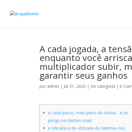
A cada jogada, a tens
enquanto você arrisca
multiplicador subir, 
garantir seus ganhos
por
admin
|
Jul 31, 2025
|
Sin categoría
|
0 Com
A cada passo, mais perto da vitória… e do
perigo na chicken road.
A Mecânica da «Estrada da Galinha» nos