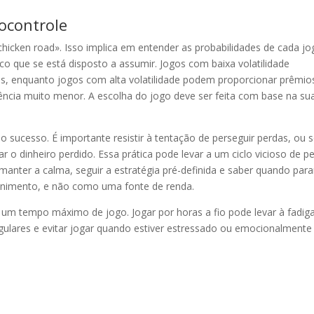
ocontrole
«chicken road». Isso implica em entender as probabilidades de cada jo
co que se está disposto a assumir. Jogos com baixa volatilidade
, enquanto jogos com alta volatilidade podem proporcionar prêmio
cia muito menor. A escolha do jogo deve ser feita com base na su
.
o sucesso. É importante resistir à tentação de perseguir perdas, ou s
r o dinheiro perdido. Essa prática pode levar a um ciclo vicioso de p
anter a calma, seguir a estratégia pré-definida e saber quando para
enimento, e não como uma fonte de renda.
r um tempo máximo de jogo. Jogar por horas a fio pode levar à fadig
egulares e evitar jogar quando estiver estressado ou emocionalmente