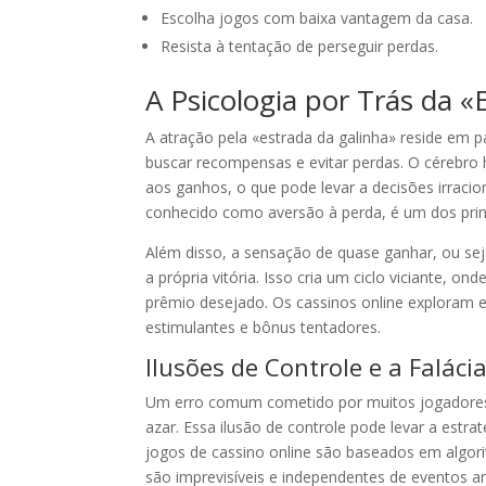
Escolha jogos com baixa vantagem da casa.
Resista à tentação de perseguir perdas.
A Psicologia por Trás da «
A atração pela «estrada da galinha» reside em 
buscar recompensas e evitar perdas. O cérebro
aos ganhos, o que pode levar a decisões irracio
conhecido como aversão à perda, é um dos prin
Além disso, a sensação de quase ganhar, ou seja
a própria vitória. Isso cria um ciclo viciante, 
prêmio desejado. Os cassinos online exploram es
estimulantes e bônus tentadores.
Ilusões de Controle e a Faláci
Um erro comum cometido por muitos jogadores 
azar. Essa ilusão de controle pode levar a estr
jogos de cassino online são baseados em algori
são imprevisíveis e independentes de eventos an