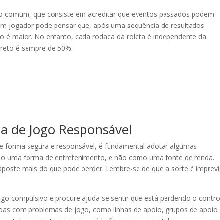
nto comum, que consiste em acreditar que eventos passados podem
, um jogador pode pensar que, após uma sequência de resultados
eto é maior. No entanto, cada rodada da roleta é independente da
 preto é sempre de 50%.
ia de Jogo Responsável
de forma segura e responsável, é fundamental adotar algumas
omo uma forma de entretenimento, e não como uma fonte de renda.
poste mais do que pode perder. Lembre-se de que a sorte é imprevis
ogo compulsivo e procure ajuda se sentir que está perdendo o contro
soas com problemas de jogo, como linhas de apoio, grupos de apoio