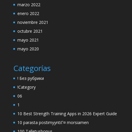
marzo 2022
enero 2022
noviembre 2021
octubre 2021
mayo 2021
mayo 2020
Categorías
! Без рубрики
!Category
06
1
10 Best Strength Training Apps in 2026 Expert Guide
10 parasta postimyyntiГ¤ morsiamen
100 Talletusbonus