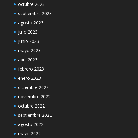
octubre 2023
septiembre 2023
agosto 2023
julio 2023
junio 2023
mayo 2023
abril 2023
febrero 2023
enero 2023
diciembre 2022
noviembre 2022
octubre 2022
septiembre 2022
agosto 2022
mayo 2022