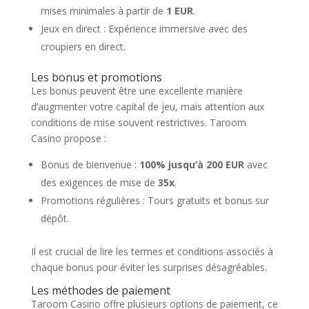
mises minimales à partir de
1 EUR
.
Jeux en direct : Expérience immersive avec des
croupiers en direct.
Les bonus et promotions
Les bonus peuvent être une excellente manière
d’augmenter votre capital de jeu, mais attention aux
conditions de mise souvent restrictives. Taroom
Casino propose :
Bonus de bienvenue :
100% jusqu’à 200 EUR
avec
des exigences de mise de
35x
.
Promotions régulières : Tours gratuits et bonus sur
dépôt.
Il est crucial de lire les termes et conditions associés à
chaque bonus pour éviter les surprises désagréables.
Les méthodes de paiement
Taroom Casino offre plusieurs options de paiement, ce