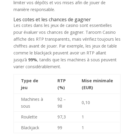
limiter vos dépôts et vos mises afin de jouer de
manière responsable.
Les cotes et les chances de gagner
Les cotes dans les jeux de casino sont essentielles
pour évaluer vos chances de gagner. Taroom Casino
affiche des RTP transparents, mais vérifiez toujours les
chiffres avant de jouer. Par exemple, les jeux de table
comme le blackjack peuvent avoir un RTP allant
jusqu’à
99%
, tandis que les machines à sous peuvent
varier considérablement.
Type de
RTP
Mise minimale
jeu
(%)
(EUR)
Machines à
92 –
0,10
sous
98
Roulette
97,3
1
Blackjack
99
1