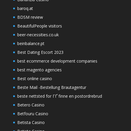
baroq.at
BDSM review
BeautifulPeople visitors
beer-necessities.co.uk
beinbalance.pt
Best Dating Escort 2023
best ecommerce development companies
best magento agencies
Best online casino
Beste Mail -Bestellung Brautagentur
beste nettsted for ГҐ finne en postordrebrud
Betero Casino
Betfouru Casino
Betista Casino