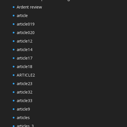
Ardent review
article
article019
article020
article12
article14
article17
article18
ARTICLE2
article23
article32
article33
article9
articles
articles_3