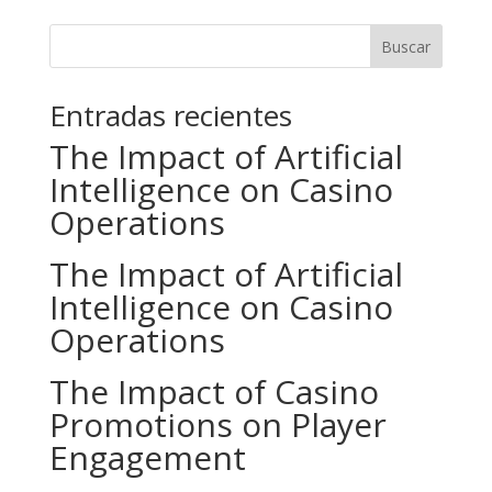
Buscar
Entradas recientes
The Impact of Artificial
Intelligence on Casino
Operations
The Impact of Artificial
Intelligence on Casino
Operations
The Impact of Casino
Promotions on Player
Engagement