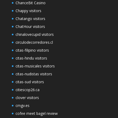
ChanceBit Casino
Chappy visitors
Chatango visitors
ChatHour visitors
chinalovecupid visitors
circulodecorredores.cl
citas-filipino visitors
citas-hindu visitors
citas-musicales visitors
citas-nudistas visitors
citas-sud visitors
citiescop26.ca
clover visitors
cmgv.es
cofee meet bagel review