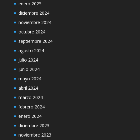
enero 2025
diciembre 2024
noviembre 2024
octubre 2024
septiembre 2024
agosto 2024
julio 2024
junio 2024
mayo 2024
abril 2024
marzo 2024
febrero 2024
enero 2024
diciembre 2023
noviembre 2023