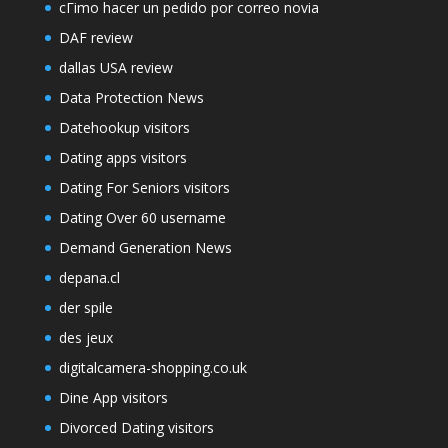
cГіmo hacer un pedido por correo novia
DAF review
dallas USA review
Data Protection News
Datehookup visitors
Dating apps visitors
Dating For Seniors visitors
Dating Over 60 username
Demand Generation News
depana.cl
der spile
des jeux
digitalcamera-shopping.co.uk
Dine App visitors
Divorced Dating visitors