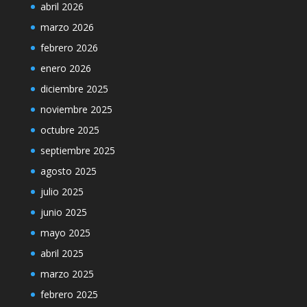
abril 2026
marzo 2026
febrero 2026
enero 2026
diciembre 2025
noviembre 2025
octubre 2025
septiembre 2025
agosto 2025
julio 2025
junio 2025
mayo 2025
abril 2025
marzo 2025
febrero 2025