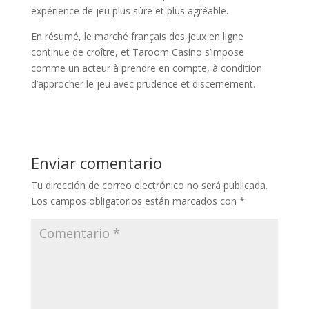
expérience de jeu plus sûre et plus agréable.
En résumé, le marché français des jeux en ligne
continue de croître, et Taroom Casino s’impose
comme un acteur à prendre en compte, à condition
d’approcher le jeu avec prudence et discernement.
Enviar comentario
Tu dirección de correo electrónico no será publicada.
Los campos obligatorios están marcados con
*