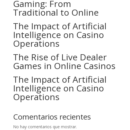
Gaming: From
Traditional to Online
The Impact of Artificial
Intelligence on Casino
Operations
The Rise of Live Dealer
Games in Online Casinos
The Impact of Artificial
Intelligence on Casino
Operations
Comentarios recientes
No hay comentarios que mostrar.