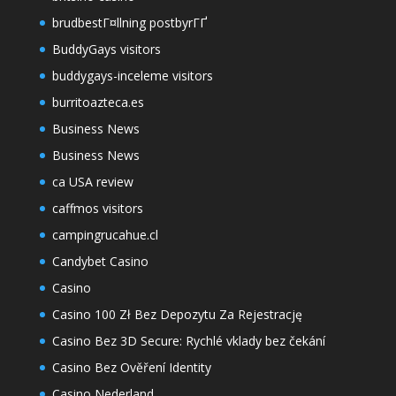
brudbestГ¤llning postbyrГҐ
BuddyGays visitors
buddygays-inceleme visitors
burritoazteca.es
Business News
Business News
ca USA review
caffmos visitors
campingrucahue.cl
Candybet Casino
Casino
Casino 100 Zł Bez Depozytu Za Rejestrację
Casino Bez 3D Secure: Rychlé vklady bez čekání
Casino Bez Ověření Identity
Casino Nederland