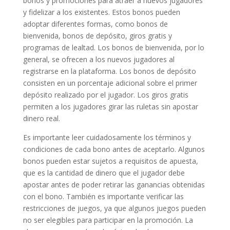
bonos y promociones para atraer a nuevos jugadores
y fidelizar a los existentes. Estos bonos pueden
adoptar diferentes formas, como bonos de
bienvenida, bonos de depósito, giros gratis y
programas de lealtad. Los bonos de bienvenida, por lo
general, se ofrecen a los nuevos jugadores al
registrarse en la plataforma. Los bonos de depósito
consisten en un porcentaje adicional sobre el primer
depósito realizado por el jugador. Los giros gratis
permiten a los jugadores girar las ruletas sin apostar
dinero real.
Es importante leer cuidadosamente los términos y
condiciones de cada bono antes de aceptarlo. Algunos
bonos pueden estar sujetos a requisitos de apuesta,
que es la cantidad de dinero que el jugador debe
apostar antes de poder retirar las ganancias obtenidas
con el bono. También es importante verificar las
restricciones de juegos, ya que algunos juegos pueden
no ser elegibles para participar en la promoción. La