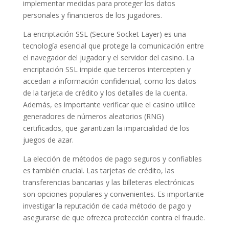
implementar medidas para proteger los datos
personales y financieros de los jugadores.
La encriptación SSL (Secure Socket Layer) es una
tecnología esencial que protege la comunicación entre
el navegador del jugador y el servidor del casino. La
encriptación SSL impide que terceros intercepten y
accedan a información confidencial, como los datos
de la tarjeta de crédito y los detalles de la cuenta.
Además, es importante verificar que el casino utilice
generadores de números aleatorios (RNG)
certificados, que garantizan la imparcialidad de los
juegos de azar.
La elección de métodos de pago seguros y confiables
es también crucial. Las tarjetas de crédito, las
transferencias bancarias y las billeteras electrónicas
son opciones populares y convenientes. Es importante
investigar la reputación de cada método de pago y
asegurarse de que ofrezca protección contra el fraude.