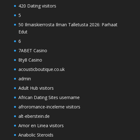
420 Dating visitors
5
50 Ilmaiskierrosta Ilman Talletusta 2026: Parhaat
Edut
6
7ABET Casino
8ty8 Casino
acousticboutique.co.uk
admin
Adult Hub visitors
African Dating Sites username
afroromance-inceleme visitors
alt-eberstein.de
Amor en Linea visitors
Anabolic Steroids