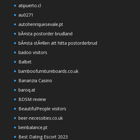
atipuerto.cl
au0271
autohenriquesevale.pt
bÃ¤sta postorder brudland
bÃ¤sta stÃ¤llen att hitta postorderbrud
badoo visitors
Balbet
bamboofurnitureboards.co.uk
Bananzia Casino
baroq.at
BDSM review
BeautifulPeople visitors
beer-necessities.co.uk
beinbalance.pt
Best Dating Escort 2023