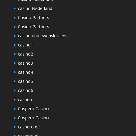
casino Nederland
Casino Partners
Casino Partners
casino utan svensk licens
casino1
casino2
casino3
casino4
casino5
casino6
caspero
Caspero Casino
Caspero Casino
caspero de
caspero el