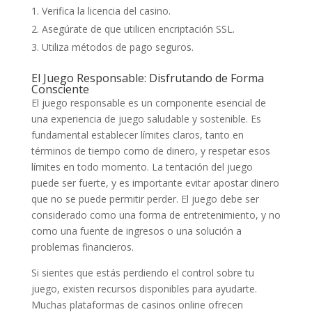
Verifica la licencia del casino.
Asegúrate de que utilicen encriptación SSL.
Utiliza métodos de pago seguros.
El Juego Responsable: Disfrutando de Forma
Consciente
El juego responsable es un componente esencial de
una experiencia de juego saludable y sostenible. Es
fundamental establecer límites claros, tanto en
términos de tiempo como de dinero, y respetar esos
límites en todo momento. La tentación del juego
puede ser fuerte, y es importante evitar apostar dinero
que no se puede permitir perder. El juego debe ser
considerado como una forma de entretenimiento, y no
como una fuente de ingresos o una solución a
problemas financieros.
Si sientes que estás perdiendo el control sobre tu
juego, existen recursos disponibles para ayudarte.
Muchas plataformas de casinos online ofrecen