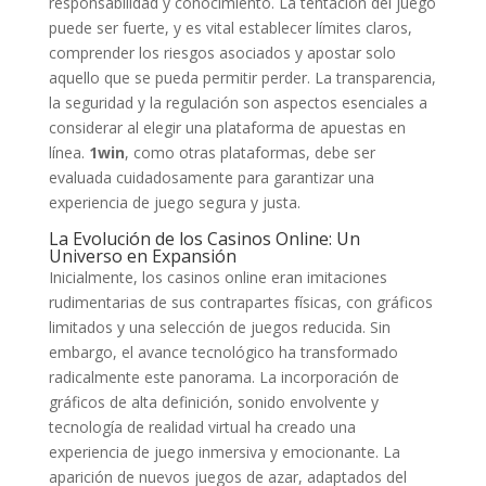
responsabilidad y conocimiento. La tentación del juego
puede ser fuerte, y es vital establecer límites claros,
comprender los riesgos asociados y apostar solo
aquello que se pueda permitir perder. La transparencia,
la seguridad y la regulación son aspectos esenciales a
considerar al elegir una plataforma de apuestas en
línea.
1win
, como otras plataformas, debe ser
evaluada cuidadosamente para garantizar una
experiencia de juego segura y justa.
La Evolución de los Casinos Online: Un
Universo en Expansión
Inicialmente, los casinos online eran imitaciones
rudimentarias de sus contrapartes físicas, con gráficos
limitados y una selección de juegos reducida. Sin
embargo, el avance tecnológico ha transformado
radicalmente este panorama. La incorporación de
gráficos de alta definición, sonido envolvente y
tecnología de realidad virtual ha creado una
experiencia de juego inmersiva y emocionante. La
aparición de nuevos juegos de azar, adaptados del