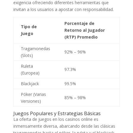
exigencia ofreciendo diferentes herramientas que
invitan a los usuarios a apostar con responsabilidad.
Porcentaje de
Tipo de
Retorno al Jugador
Juego
(RTP) Promedio
Tragamonedas
92% – 96%
(Slots)
Ruleta
97.3%
(Europea)
Blackjack
99.5%
Póker (Varias
85% – 98%
Versiones)
Juegos Populares y Estrategias Básicas
La oferta de juegos en los casinos online es
inmensamente diversa, abarcando desde las clásicas
tragamonedas hasta el póker, la ruleta y el blackjack.