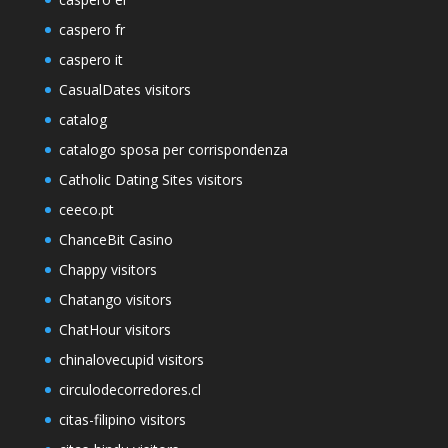
caspero fr
caspero it
CasualDates visitors
catalog
catalogo sposa per corrispondenza
Catholic Dating Sites visitors
ceeco.pt
ChanceBit Casino
Chappy visitors
Chatango visitors
ChatHour visitors
chinalovecupid visitors
circulodecorredores.cl
citas-filipino visitors