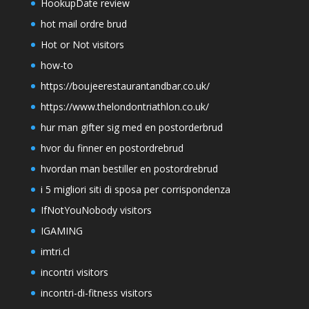
HookupDate review
hot mail ordre brud
Hot or Not visitors
how-to
https://boujeerestaurantandbar.co.uk/
https://www.thelondontriathlon.co.uk/
hur man gifter sig med en postorderbrud
hvor du finner en postordrebrud
hvordan man bestiller en postordrebrud
i 5 migliori siti di sposa per corrispondenza
IfNotYouNobody visitors
IGAMING
imtri.cl
incontri visitors
incontri-di-fitness visitors