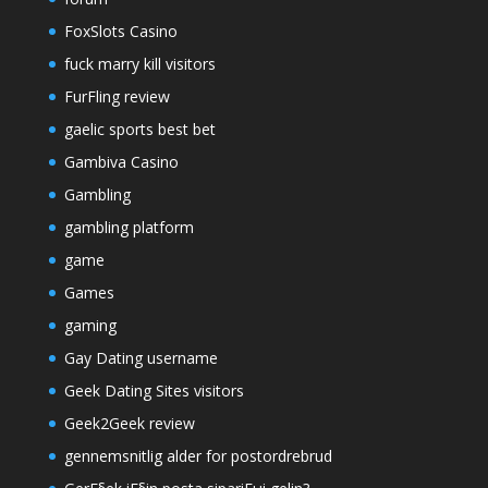
FoxSlots Casino
fuck marry kill visitors
FurFling review
gaelic sports best bet
Gambiva Casino
Gambling
gambling platform
game
Games
gaming
Gay Dating username
Geek Dating Sites visitors
Geek2Geek review
gennemsnitlig alder for postordrebrud