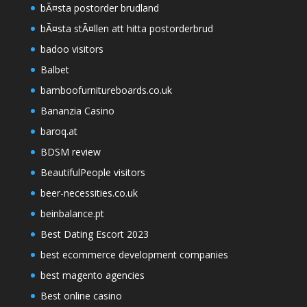
bÃ¤sta postorder brudland
bÃ¤sta stÃ¤llen att hitta postorderbrud
badoo visitors
Balbet
bamboofurnitureboards.co.uk
Bananzia Casino
baroq.at
BDSM review
BeautifulPeople visitors
beer-necessities.co.uk
beinbalance.pt
Best Dating Escort 2023
best ecommerce development companies
best magento agencies
Best online casino