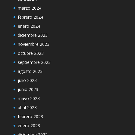
marzo 2024
febrero 2024
enero 2024
diciembre 2023
noviembre 2023
octubre 2023
septiembre 2023
agosto 2023
julio 2023
junio 2023
mayo 2023
abril 2023
febrero 2023
enero 2023
diciembre 2022