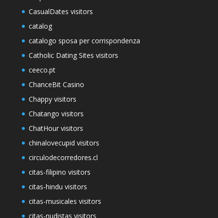
CasualDates visitors
catalog
catalogo sposa per corrispondenza
Catholic Dating Sites visitors
ceeco.pt
ChanceBit Casino
Chappy visitors
Chatango visitors
ChatHour visitors
chinalovecupid visitors
circulodecorredores.cl
citas-filipino visitors
citas-hindu visitors
citas-musicales visitors
citas-nudistas visitors