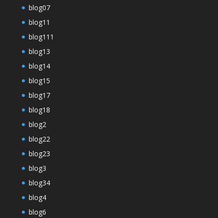
blog07
blog11
blog111
blog13
blog14
blog15
blog17
blog18
blog2
blog22
blog23
blog3
blog34
blog4
blog6