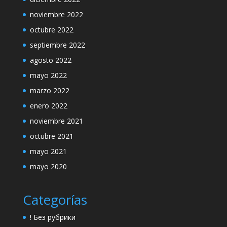
noviembre 2022
octubre 2022
septiembre 2022
agosto 2022
mayo 2022
marzo 2022
enero 2022
noviembre 2021
octubre 2021
mayo 2021
mayo 2020
Categorías
! Без рубрики