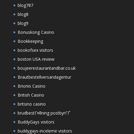
blog787
blog8
blog9
Bonuskong Casino
Bookkeeping
bookofsex visitors
boston USA review
boujeerestaurantandbar.co.uk
Brautbestellversandagentur
Brionis Casino
British Casino
britsino casino
brudbestГ¤llning postbyrГҐ
BuddyGays visitors
buddygays-inceleme visitors