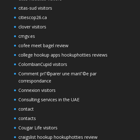
citas-sud visitors
citiescop26.ca
clover visitors
cmgv.es
cofee meet bagel review
college hookup apps hookuphotties reviews
ColombianCupid visitors
Comment prГ©parer une mariГ©e par
correspondance
Connexion visitors
Consulting services in the UAE
contact
contacts
Cougar Life visitors
craigslist hookup hookuphotties review