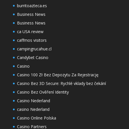
burritoazteca.es
Business News
Business News
ca USA review
caffmos visitors
campingrucahue.cl
Candybet Casino
Casino
Casino 100 Zł Bez Depozytu Za Rejestrację
Casino Bez 3D Secure: Rychlé vklady bez čekání
Casino Bez Ověření Identity
Casino Nederland
casino Nederland
Casino Online Polska
Casino Partners