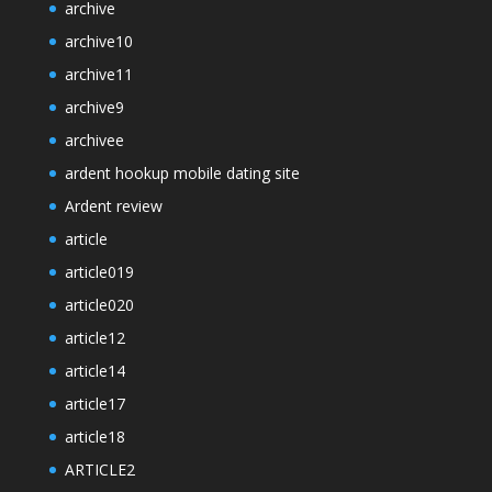
archive
archive10
archive11
archive9
archivee
ardent hookup mobile dating site
Ardent review
article
article019
article020
article12
article14
article17
article18
ARTICLE2