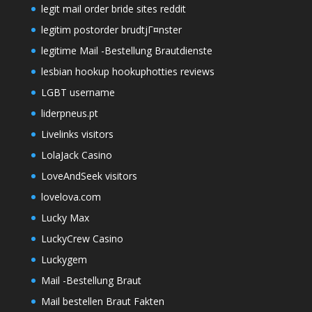
legit mail order bride sites reddit
legitim postorder brudtjГ¤nster
legitime Mail -Bestellung Brautdienste
lesbian hookup hookuphotties reviews
LGBT username
liderpneus.pt
Livelinks visitors
LolaJack Casino
LoveAndSeek visitors
lovelova.com
Lucky Max
LuckyCrew Casino
Luckygem
Mail -Bestellung Braut
Mail bestellen Braut Fakten