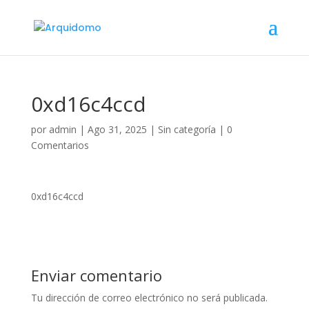
0xd16c4ccd
por
admin
|
Ago 31, 2025
|
Sin categoría
|
0
Comentarios
0xd16c4ccd
Enviar comentario
Tu dirección de correo electrónico no será publicada.