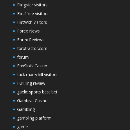
Flingster visitors
Flirt4free visitors
FlirtWith visitors
Forex News
Forex Reviews
forotractor.com
forum
FoxSlots Casino
fuck marry kill visitors
FurFling review
gaelic sports best bet
Gambiva Casino
Gambling
gambling platform
game