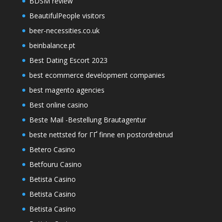
BDSM review
BeautifulPeople visitors
beer-necessities.co.uk
beinbalance.pt
Best Dating Escort 2023
best ecommerce development companies
best magento agencies
Best online casino
Beste Mail -Bestellung Brautagentur
beste nettsted for ГҐ finne en postordrebrud
Betero Casino
Betfouru Casino
Betista Casino
Betista Casino
Betista Casino