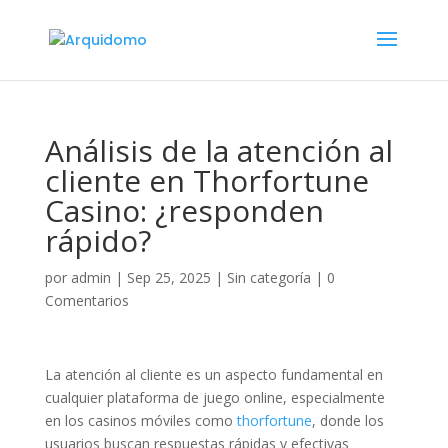
Análisis de la atención al
cliente en Thorfortune
Casino: ¿responden
rápido?
por
admin
|
Sep 25, 2025
|
Sin categoría
|
0
Comentarios
La atención al cliente es un aspecto fundamental en
cualquier plataforma de juego online, especialmente
en los casinos móviles como
thorfortune
, donde los
usuarios buscan respuestas rápidas y efectivas