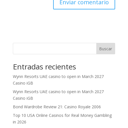
Buscar
Entradas recientes
Wynn Resorts UAE casino to open in March 2027
Casino iGB
Wynn Resorts UAE casino to open in March 2027
Casino iGB
Bond Wardrobe Review 21: Casino Royale 2006
Top 10 USA Online Casinos for Real Money Gambling
in 2026