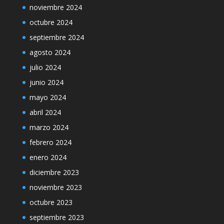
noviembre 2024
octubre 2024
septiembre 2024
agosto 2024
julio 2024
junio 2024
mayo 2024
abril 2024
marzo 2024
febrero 2024
enero 2024
diciembre 2023
noviembre 2023
octubre 2023
septiembre 2023