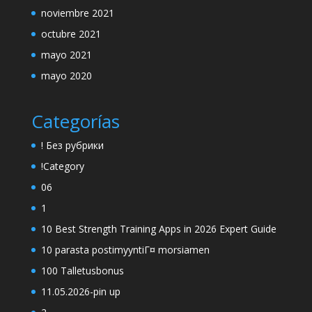
noviembre 2021
octubre 2021
mayo 2021
mayo 2020
Categorías
! Без рубрики
!Category
06
1
10 Best Strength Training Apps in 2026 Expert Guide
10 parasta postimyyntiГ¤ morsiamen
100 Talletusbonus
11.05.2026-pin up