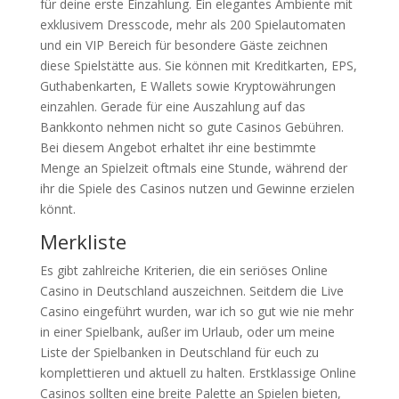
für deine erste Einzahlung. Ein elegantes Ambiente mit
exklusivem Dresscode, mehr als 200 Spielautomaten
und ein VIP Bereich für besondere Gäste zeichnen
diese Spielstätte aus. Sie können mit Kreditkarten, EPS,
Guthabenkarten, E Wallets sowie Kryptowährungen
einzahlen. Gerade für eine Auszahlung auf das
Bankkonto nehmen nicht so gute Casinos Gebühren.
Bei diesem Angebot erhaltet ihr eine bestimmte
Menge an Spielzeit oftmals eine Stunde, während der
ihr die Spiele des Casinos nutzen und Gewinne erzielen
könnt.
Merkliste
Es gibt zahlreiche Kriterien, die ein seriöses Online
Casino in Deutschland auszeichnen. Seitdem die Live
Casino eingeführt wurden, war ich so gut wie nie mehr
in einer Spielbank, außer im Urlaub, oder um meine
Liste der Spielbanken in Deutschland für euch zu
komplettieren und aktuell zu halten. Erstklassige Online
Casinos sollten eine breite Palette an Spielen bieten,