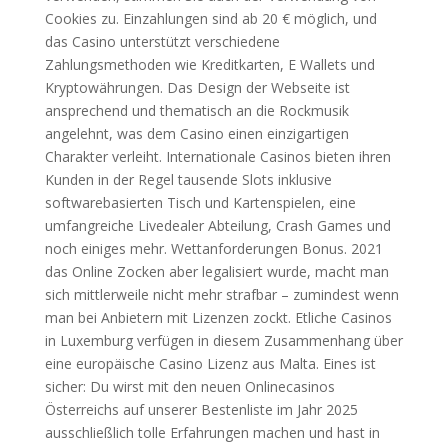
Cookies zu. Einzahlungen sind ab 20 € möglich, und
das Casino unterstützt verschiedene
Zahlungsmethoden wie Kreditkarten, E Wallets und
Kryptowährungen. Das Design der Webseite ist
ansprechend und thematisch an die Rockmusik
angelehnt, was dem Casino einen einzigartigen
Charakter verleiht. Internationale Casinos bieten ihren
Kunden in der Regel tausende Slots inklusive
softwarebasierten Tisch und Kartenspielen, eine
umfangreiche Livedealer Abteilung, Crash Games und
noch einiges mehr. Wettanforderungen Bonus. 2021
das Online Zocken aber legalisiert wurde, macht man
sich mittlerweile nicht mehr strafbar – zumindest wenn
man bei Anbietern mit Lizenzen zockt. Etliche Casinos
in Luxemburg verfügen in diesem Zusammenhang über
eine europäische Casino Lizenz aus Malta. Eines ist
sicher: Du wirst mit den neuen Onlinecasinos
Österreichs auf unserer Bestenliste im Jahr 2025
ausschließlich tolle Erfahrungen machen und hast in