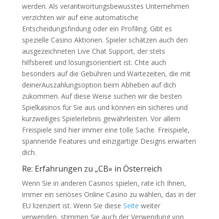
werden. Als verantwortungsbewusstes Unternehmen
verzichten wir auf eine automatische
Entscheidungsfindung oder ein Profiling. Gibt es
spezielle Casino Aktionen. Spieler schätzen auch den
ausgezeichneten Live Chat Support, der stets
hilfsbereit und lösungsorientiert ist. Chte auch
besonders auf die Gebühren und Wartezeiten, die mit
deinerAuszahlungsoption beim Abheben auf dich
zukommen. Auf diese Weise suchen wir die besten
Spielkasinos für Sie aus und können ein sicheres und
kurzweiliges Spielerlebnis gewährleisten. Vor allem
Freispiele sind hier immer eine tolle Sache. Freispiele,
spannende Features und einzigartige Designs erwarten
dich.
Re: Erfahrungen zu „CB» in Österreich
Wenn Sie in anderen Casinos spielen, rate ich Ihnen,
immer ein seriöses Online Casino zu wählen, das in der
EU lizenziert ist. Wenn Sie diese
Seite
weiter
verwenden, stimmen Sie auch der Verwendung von