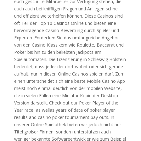
euch geschulte Mitarbeiter zur Verfügung stehen, die
euch auch bei kniffligen Fragen und Anliegen schnell
und effizient weiterhelfen können. Diese Casinos sind
oft Teil der Top 10 Casinos Online und bieten eine
hervorragende Casino Bewertung durch Spieler und
Experten. Entdecken Sie das umfangreiche Angebot
von den Casino Klassikern wie Roulette, Baccarat und
Poker bis hin zu den beliebten Jackpots am
Spielautomaten. Die Lizenzierung in Schleswig Holstein
bedeutet, dass jeder der dort wohnt oder sich gerade
aufhält, nur in diesen Online Casinos spielen darf. Zum
einen unterscheidet sich eine beste Mobile Casino App
meist noch einmal deutlich von der mobilen Website,
die in vielen Fällen eine Miniatur Kopie der Desktop
Version darstellt. Check out our Poker Player of the
Year race, as wellas years of data of poker player
results and casino poker tournament pay outs. In
unserer Online Spielothek bieten wir jedoch nicht nur
Titel großer Firmen, sondern unterstützen auch
weniger bekannte Softwareentwickler wie zum Beispiel