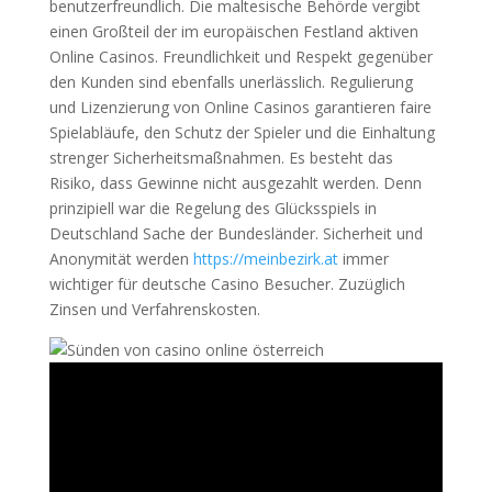
benutzerfreundlich. Die maltesische Behörde vergibt
einen Großteil der im europäischen Festland aktiven
Online Casinos. Freundlichkeit und Respekt gegenüber
den Kunden sind ebenfalls unerlässlich. Regulierung
und Lizenzierung von Online Casinos garantieren faire
Spielabläufe, den Schutz der Spieler und die Einhaltung
strenger Sicherheitsmaßnahmen. Es besteht das
Risiko, dass Gewinne nicht ausgezahlt werden. Denn
prinzipiell war die Regelung des Glücksspiels in
Deutschland Sache der Bundesländer. Sicherheit und
Anonymität werden
https://meinbezirk.at
immer
wichtiger für deutsche Casino Besucher. Zuzüglich
Zinsen und Verfahrenskosten.