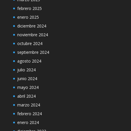
febrero 2025
enero 2025
diciembre 2024
noviembre 2024
octubre 2024
septiembre 2024
agosto 2024
julio 2024
junio 2024
mayo 2024
abril 2024
marzo 2024
febrero 2024
enero 2024