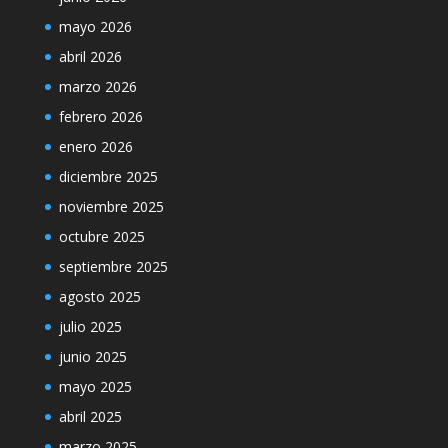
mayo 2026
abril 2026
marzo 2026
febrero 2026
enero 2026
diciembre 2025
noviembre 2025
octubre 2025
septiembre 2025
agosto 2025
julio 2025
junio 2025
mayo 2025
abril 2025
marzo 2025