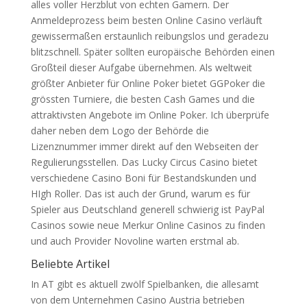
alles voller Herzblut von echten Gamern. Der
Anmeldeprozess beim besten Online Casino verläuft
gewissermaßen erstaunlich reibungslos und geradezu
blitzschnell. Später sollten europäische Behörden einen
Großteil dieser Aufgabe übernehmen. Als weltweit
größter Anbieter für Online Poker bietet GGPoker die
grössten Turniere, die besten Cash Games und die
attraktivsten Angebote im Online Poker. Ich überprüfe
daher neben dem Logo der Behörde die
Lizenznummer immer direkt auf den Webseiten der
Regulierungsstellen. Das Lucky Circus Casino bietet
verschiedene Casino Boni für Bestandskunden und
HIgh Roller. Das ist auch der Grund, warum es für
Spieler aus Deutschland generell schwierig ist PayPal
Casinos sowie neue Merkur Online Casinos zu finden
und auch Provider Novoline warten erstmal ab.
Beliebte Artikel
In AT gibt es aktuell zwölf Spielbanken, die allesamt
von dem Unternehmen Casino Austria betrieben