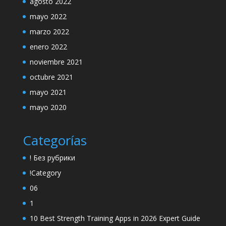
agosto 2022
mayo 2022
marzo 2022
enero 2022
noviembre 2021
octubre 2021
mayo 2021
mayo 2020
Categorías
! Без рубрики
!Category
06
1
10 Best Strength Training Apps in 2026 Expert Guide