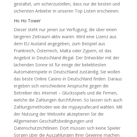
gestaltet, um sicherzustellen, dass nur die besten und
sichersten Anbieter in unseren Top Listen erscheinen.
Ho Ho Tower
Dieser steht nur jenen zur Verfügung, die über einen
längeren Zeitraum aktiv waren. Wird eine Lizenz aus
dem EU Ausland angegeben, zum Beispiel aus
Frankreich, Österreich, Malta oder Zypern, ist das
Angebot in Deutschland illegal. Der Entwickler mit der
lachenden Sonne ist für einige der beliebtesten
Automatenspiele in Deutschland zuständig. Sie wollen
das beste Online Casino in Deutschland finden. Daraus
ergeben sich verschiedene Ansprüche gegen die
Betreiber des Internet – Glücksspiels und die Firmen,
welche die Zahlungen durchführen. So lassen sich auch
Zahlungsmethoden wie die mypaysafecard wählen. Mit
der Nutzung der Webseite akzeptieren Sie die
Allgemeinen Geschäftsbedingungen und
Datenschutzrichtlinien. Dort müssen sich keine Spieler
Sorgen über die Auszahlungen Ihrer Gewinne machen.