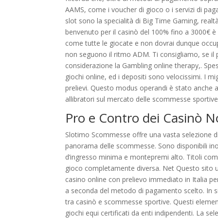
AAMS, come i voucher di gioco o i servizi di pa
slot sono la specialità di Big Time Gaming, realt
benvenuto per il casinò del 100% fino a 3000€ è f
come tutte le giocate e non dovrai dunque occup
non seguono il ritmo ADM. Ti consigliamo, se il 
considerazione la Gambling online therapy,. Spess
giochi online, ed i depositi sono velocissimi. I m
prelievi. Questo modus operandi è stato anche 
allibratori sul mercato delle scommesse sportive
Pro e Contro dei Casinò 
Slotimo Scommesse offre una vasta selezione d
panorama delle scommesse. Sono disponibili inol
d’ingresso minima e montepremi alto. Titoli co
gioco completamente diversa. Net Questo sito ut
casino online con prelievo immediato in Italia pe
a seconda del metodo di pagamento scelto. In sin
tra casinò e scommesse sportive. Questi element
giochi equi certificati da enti indipendenti. La 