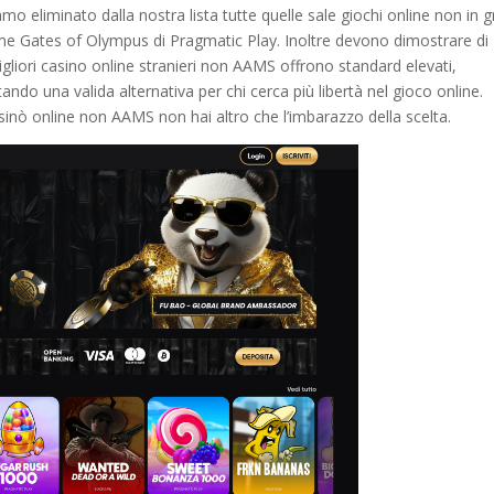
iamo eliminato dalla nostra lista tutte quelle sale giochi online non in 
 come Gates of Olympus di Pragmatic Play. Inoltre devono dimostrare di
 migliori casino online stranieri non AAMS offrono standard elevati,
tando una valida alternativa per chi cerca più libertà nel gioco online.
asinò online non AAMS non hai altro che l’imbarazzo della scelta.