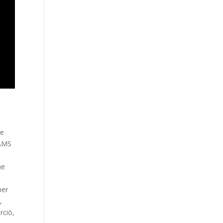
te
AAMS
he
per
,
rciò,