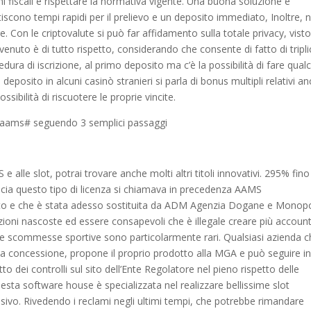
i fiscali e rispettare la normativa vigente. Una buona soluzione è
iscono tempi rapidi per il prelievo e un deposito immediato, Inoltre, 
. Con le criptovalute si può far affidamento sulla totale privacy, vist
enuto è di tutto rispetto, considerando che consente di fatto di tripl
dura di iscrizione, al primo deposito ma c’è la possibilità di fare qual
deposito in alcuni casinò stranieri si parla di bonus multipli relativi a
ssibilità di riscuotere le proprie vincite.
 alle slot, potrai trovare anche molti altri titoli innovativi. 295% fino
ilascia questo tipo di licenza si chiamava in precedenza AAMS
o e che è stata adesso sostituita da ADM Agenzia Dogane e Monopol
izioni nascoste ed essere consapevoli che è illegale creare più accoun
le scommesse sportive sono particolarmente rari. Qualsiasi azienda 
a concessione, propone il proprio prodotto alla MGA e può seguire i
to dei controlli sul sito dell’Ente Regolatore nel pieno rispetto delle
esta software house è specializzata nel realizzare bellissime slot
ivo. Rivedendo i reclami negli ultimi tempi, che potrebbe rimandare