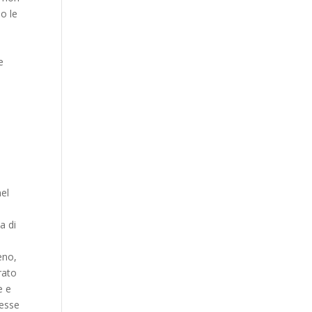
o le
e
e
el
a di
I
eno,
rato
e e
messe