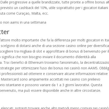
o. Dalle progressive a quelle brandizzate, tutte pronte a offrire bonus alt
 previsto un cashback del 10%, utile soprattutto per i giocatori italiani
ciuta come Curaçao, Malta, ecc.
tter
fattore molto importante che fa la differenza per molti giocatori in Ital
scelgono di dotarsi anche di una sezione casino online per diversifica
scegliere tra migliaia di slot e approfittare di bonus di benvenuto per i
significa che non bisogno inviare il documento d’identità alla
a. Tra i benefici di Ethereum troviamo l’anonimato, la decentralizzazi
 strategie per ottimizzare l’uso dei bonus nei casinò non AAMS. Obbli
cuni professionisti ad ottenere e conservare alcune informazioni relative
i Visa e Mastercard sono ampiamente accettati nei casino con prelievo
io istantanei e possono variare da 1 a 3 giorni lavorativi. Questa
envenuto, ma può essere disponibile anche in altre circostanze.
 elencati, potresti trovare anche altri metodi meno comuni nei casin