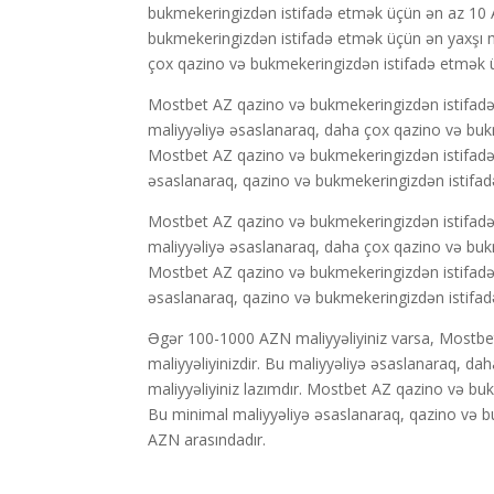
bukmekeringizdən istifadə etmək üçün ən az 10 A
bukmekeringizdən istifadə etmək üçün ən yaxşı m
çox qazino və bukmekeringizdən istifadə etmək üç
Mostbet AZ qazino və bukmekeringizdən istifadə
maliyyəliyə əsaslanaraq, daha çox qazino və bukm
Mostbet AZ qazino və bukmekeringizdən istifadə 
əsaslanaraq, qazino və bukmekeringizdən istifad
Mostbet AZ qazino və bukmekeringizdən istifadə
maliyyəliyə əsaslanaraq, daha çox qazino və bukm
Mostbet AZ qazino və bukmekeringizdən istifadə 
əsaslanaraq, qazino və bukmekeringizdən istifad
Əgər 100-1000 AZN maliyyəliyiniz varsa, Mostbe
maliyyəliyinizdir. Bu maliyyəliyə əsaslanaraq, 
maliyyəliyiniz lazımdır. Mostbet AZ qazino və bu
Bu minimal maliyyəliyə əsaslanaraq, qazino və b
AZN arasındadır.