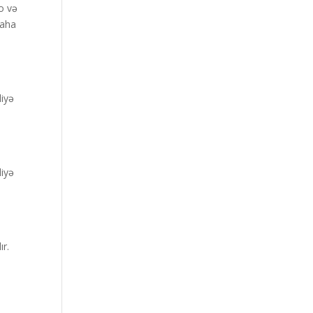
o və
daha
liyə
liyə
ır.