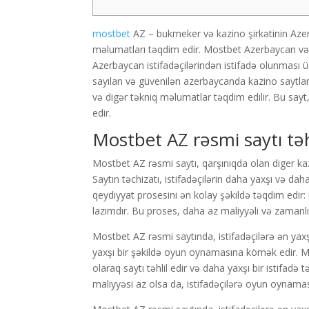
mostbet
AZ – bukmeker və kazino şirkətinin Azerb
məlumatları təqdim edir. Mostbet Azerbaycan və M
Azerbaycan istifadəçilərindən istifadə olunması ü
sayılan və güvenilən azerbaycanda kazino saytları 
və digər təkniq məlumatlar təqdim edilir. Bu say
edir.
Mostbet AZ rəsmi saytı təhl
Mostbet AZ rəsmi saytı, qarşınıqda olan diger kaz
Saytın təchizatı, istifadəçilərin daha yaxşı və 
qeydiyyat prosesini ən kolay şəkildə təqdim edir
lazımdır. Bu proses, daha az maliyyəli və zamanlı 
Mostbet AZ rəsmi saytında, istifadəçilərə ən yaxşı
yaxşı bir şəkildə oyun oynamasına kömək edir. Mob
olaraq saytı təhlil edir və daha yaxşı bir istifadə
maliyyəsi az olsa da, istifadəçilərə oyun oynamas