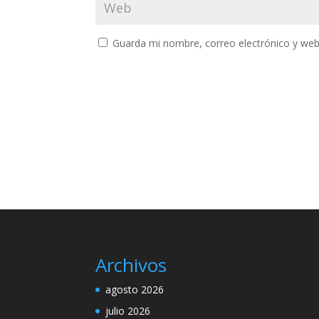
Guarda mi nombre, correo electrónico y web
Archivos
agosto 2026
julio 2026