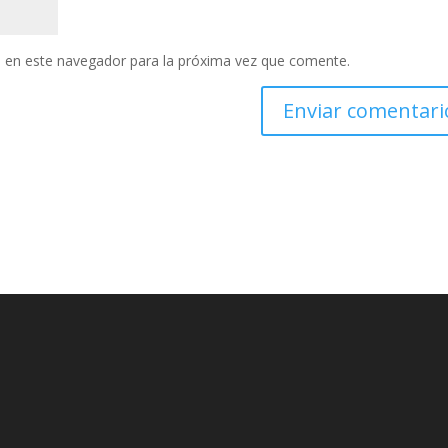
 en este navegador para la próxima vez que comente.