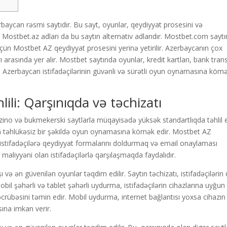
aycan rəsmi saytıdır. Bu sayt, oyunlar, qeydiyyat prosesini və
ostbet.az adları da bu saytın alternativ adlarıdır. Mostbet.com sayt
çün Mostbet AZ qeydiyyat prosesini yerinə yetirilir. Azerbaycanın çox
arasında yer alır. Mostbet saytında oyunlar, kredit kartları, bank tran
t, Azerbaycan istifadəçilərinin güvənli və sürətli oyun oynamasına köm
ili: Qarşınıqda və təchizatı
ino və bukmekerski saytlarla müqayisədə yüksək standartlıqda təhlil ed
daha təhlükəsiz bir şəkildə oyun oynamasına kömək edir. Mostbet AZ
: istifadəçilərə qeydiyyat formalarını doldurmaq və email onaylaması
maliyyəni olan istifadəçilərlə qarşılaşmaqda faydalıdır.
 və ən güvenilən oyunlar təqdim edilir. Saytın təchizatı, istifadəçilərin
il şəhərli və tablet şəhərli uydurma, istifadəçilərin cihazlarına uyğun
 təcrübəsini təmin edir. Mobil uydurma, internet bağlantısı yoxsa cihazın
ına imkan verir.