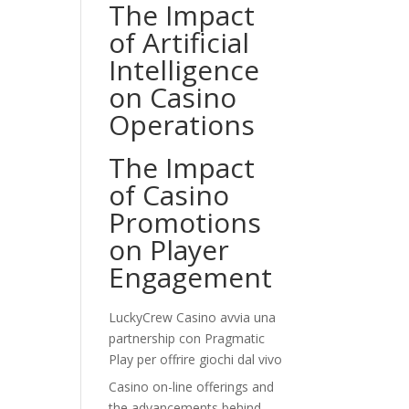
The Impact
of Artificial
Intelligence
on Casino
Operations
The Impact
of Casino
Promotions
on Player
Engagement
LuckyCrew Casino avvia una
partnership con Pragmatic
Play per offrire giochi dal vivo
Casino on-line offerings and
the advancements behind