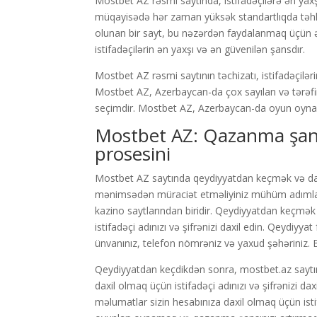
Mostbet AZ rəsmi saytında, istifadəçilərə ən yaxş
müqayisədə hər zaman yüksək standartlıqda təhlil
olunan bir sayt, bu nəzərdən faydalanmaq üçün
istifadəçilərin ən yaxşı və ən güvenilən şansdır.
Mostbet AZ rəsmi saytının təchizatı, istifadəçil
Mostbet AZ, Azerbaycan-da çox sayılan və tərəfi
seçimdir. Mostbet AZ, Azerbaycan-da oyun oynama
Mostbet AZ: Qazanma şansı
prosesini
Mostbet AZ saytında qeydiyyatdan keçmək və dax
mənimsədən müraciət etməliyiniz mühüm adımla
kazino saytlarından biridir. Qeydiyyatdan keçmək
istifadəçi adınızı və şifrənizi daxil edin. Qeydiyy
ünvanınız, telefon nömrəniz və yaxud şəhəriniz. Bu
Qeydiyyatdan keçdikdən sonra, mostbet.az saytın
daxil olmaq üçün istifadəçi adınızı və şifrənizi daxi
məlumatlar sizin hesabınıza daxil olmaq üçün is