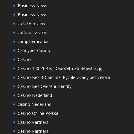
Business News
Business News
ca USA review
caffmos visitors
campingrucahue.cl
Candybet Casino
Casino
Casino 100 Zł Bez Depozytu Za Rejestrację
Casino Bez 3D Secure: Rychlé vklady bez čekání
Casino Bez Ověření Identity
Casino Nederland
casino Nederland
Casino Online Polska
Casino Partners
Casino Partners