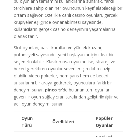
bu oyunların tamamını kullanıcılarına sunarak, farklı
tercihlere sahip olan her oyuncunun keyif alabileceği bir
ortam sağlıyor. Özellikle canlı casino oyunları, gerçek
krupiyeler eşliğinde oynanabilmesi sayesinde,
kullanıcıların gerçek casino deneyimini yaşamalarına
olanak tanır.
Slot oyunları, basit kuralları ve yüksek kazanç
potansiyeli sayesinde, yeni başlayanlar için ideal bir
seçenek olabilir. Klasik masa oyunları ise, strateji ve
beceri gerektiren oyunlar sevenler için daha cazip
olabilir. Video pokerler, hem şans hem de beceri
unsurlarını bir araya getirerek, oyunculara farklı bir
deneyim sunar.
pinco tr
‘de bulunan tüm oyunlar,
güvenilir oyun sağlayıcıları tarafından geliştirilmiştir ve
adil oyun deneyimi sunar.
Oyun
Popüler
Özellikleri
Türü
Oyunlar