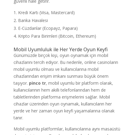
güvenli hale getirir.
Kredi Kartı (Visa, Mastercard)
Banka Havalesi
E-Cüzdanlar (Ecopayz, Papara)
Kripto Para Birimleri (Bitcoin, Ethereum)
Mobil Uyumluluk ile Her Yerde Oyun Keyfi
Günümüzde birçok kişi, oyun oynamak için mobil
cihazlarını tercih ediyor. Bu nedenle, online casinoların
mobil uyumlu olması ve kullanıcılarına mobil
cihazlarından erişim imkanı sunması büyük önem
taşıyor.
pinco tr
, mobil uyumlu bir platform olarak,
kullanıcılarının hem akıllı telefonlarından hem de
tabletlerinden platforma erişmelerini sağlar. Mobil
cihazlar üzerinden oyun oynamak, kullanıcıların her
yerde ve her zaman oyun keyfi yaşamalarına olanak
tanır.
Mobil uyumlu platformlar, kullanıcılarına aynı masaüstü