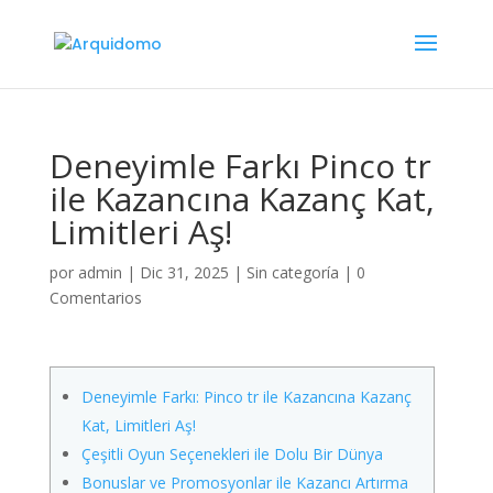
Deneyimle Farkı Pinco tr
ile Kazancına Kazanç Kat,
Limitleri Aş!
por
admin
|
Dic 31, 2025
|
Sin categoría
|
0
Comentarios
Deneyimle Farkı: Pinco tr ile Kazancına Kazanç
Kat, Limitleri Aş!
Çeşitli Oyun Seçenekleri ile Dolu Bir Dünya
Bonuslar ve Promosyonlar ile Kazancı Artırma