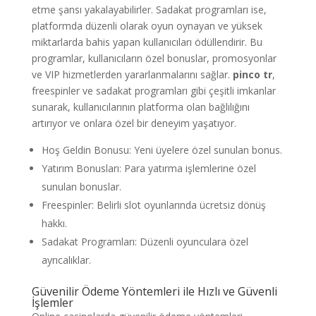
etme şansı yakalayabilirler. Sadakat programları ise,
platformda düzenli olarak oyun oynayan ve yüksek
miktarlarda bahis yapan kullanıcıları ödüllendirir. Bu
programlar, kullanıcıların özel bonuslar, promosyonlar
ve VIP hizmetlerden yararlanmalarını sağlar.
pinco tr
,
freespinler ve sadakat programları gibi çeşitli imkanlar
sunarak, kullanıcılarının platforma olan bağlılığını
artırıyor ve onlara özel bir deneyim yaşatıyor.
Hoş Geldin Bonusu: Yeni üyelere özel sunulan bonus.
Yatırım Bonusları: Para yatırma işlemlerine özel
sunulan bonuslar.
Freespinler: Belirli slot oyunlarında ücretsiz dönüş
hakkı.
Sadakat Programları: Düzenli oyunculara özel
ayrıcalıklar.
Güvenilir Ödeme Yöntemleri ile Hızlı ve Güvenli
İşlemler