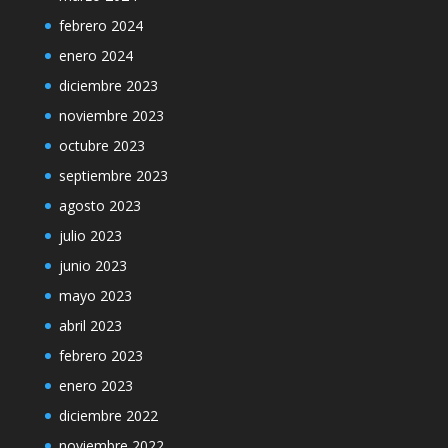
febrero 2024
enero 2024
diciembre 2023
noviembre 2023
octubre 2023
septiembre 2023
agosto 2023
julio 2023
junio 2023
mayo 2023
abril 2023
febrero 2023
enero 2023
diciembre 2022
noviembre 2022