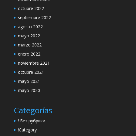
octubre 2022
septiembre 2022
agosto 2022
mayo 2022
marzo 2022
enero 2022
noviembre 2021
octubre 2021
mayo 2021
mayo 2020
Categorías
! Без рубрики
!Category