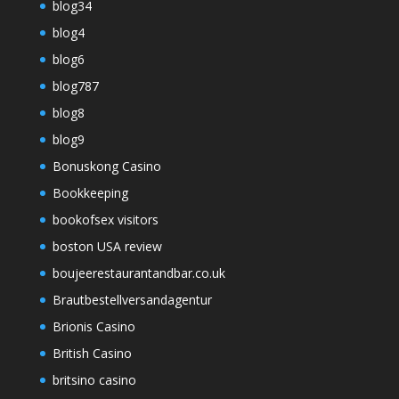
blog34
blog4
blog6
blog787
blog8
blog9
Bonuskong Casino
Bookkeeping
bookofsex visitors
boston USA review
boujeerestaurantandbar.co.uk
Brautbestellversandagentur
Brionis Casino
British Casino
britsino casino