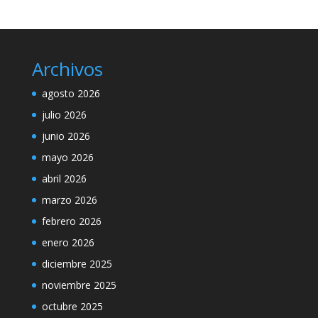
Archivos
agosto 2026
julio 2026
junio 2026
mayo 2026
abril 2026
marzo 2026
febrero 2026
enero 2026
diciembre 2025
noviembre 2025
octubre 2025