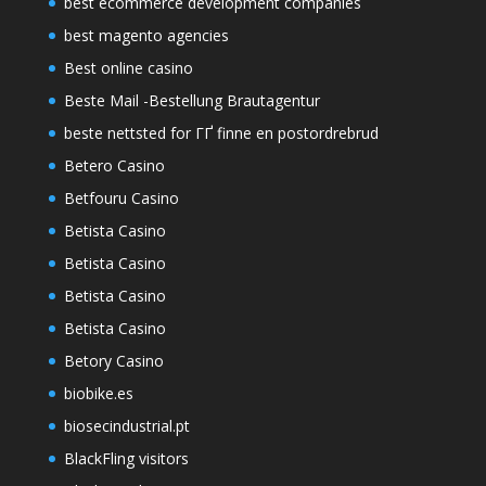
best ecommerce development companies
best magento agencies
Best online casino
Beste Mail -Bestellung Brautagentur
beste nettsted for ГҐ finne en postordrebrud
Betero Casino
Betfouru Casino
Betista Casino
Betista Casino
Betista Casino
Betista Casino
Betory Casino
biobike.es
biosecindustrial.pt
BlackFling visitors