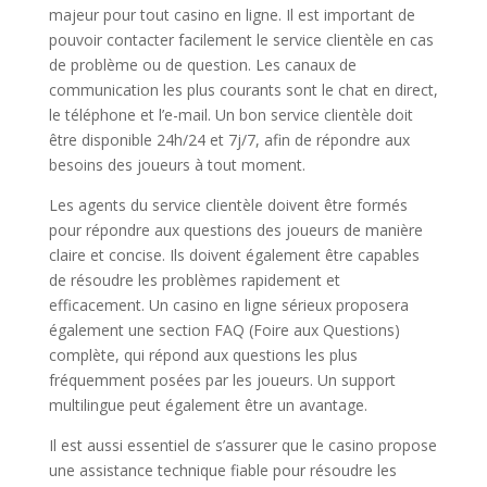
majeur pour tout casino en ligne. Il est important de
pouvoir contacter facilement le service clientèle en cas
de problème ou de question. Les canaux de
communication les plus courants sont le chat en direct,
le téléphone et l’e-mail. Un bon service clientèle doit
être disponible 24h/24 et 7j/7, afin de répondre aux
besoins des joueurs à tout moment.
Les agents du service clientèle doivent être formés
pour répondre aux questions des joueurs de manière
claire et concise. Ils doivent également être capables
de résoudre les problèmes rapidement et
efficacement. Un casino en ligne sérieux proposera
également une section FAQ (Foire aux Questions)
complète, qui répond aux questions les plus
fréquemment posées par les joueurs. Un support
multilingue peut également être un avantage.
Il est aussi essentiel de s’assurer que le casino propose
une assistance technique fiable pour résoudre les