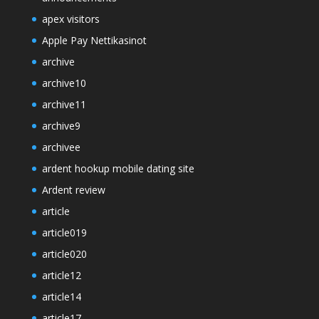
apex visitors
Apple Pay Nettikasinot
archive
archive10
archive11
archive9
archivee
ardent hookup mobile dating site
Ardent review
article
article019
article020
article12
article14
article17