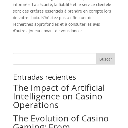
informée. La sécurité, la fiabilité et le service clientèle
sont des critères essentiels à prendre en compte lors
de votre choix. N’hésitez pas à effectuer des
recherches approfondies et à consulter les avis
d’autres joueurs avant de vous lancer.
Buscar
Entradas recientes
The Impact of Artificial
Intelligence on Casino
Operations
The Evolution of Casino
Gaming: From