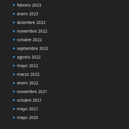
febrero 2023
enero 2023
diciembre 2022
noviembre 2022
octubre 2022
septiembre 2022
agosto 2022
mayo 2022
marzo 2022
enero 2022
noviembre 2021
octubre 2021
mayo 2021
mayo 2020