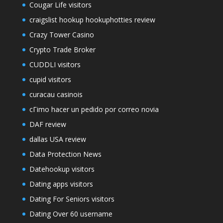
Cougar Life visitors
craigslist hookup hookuphotties review
Crazy Tower Сasino
Crypto Trade Broker
CUDDLI visitors
cupid visitors
curacau casinois
cГіmo hacer un pedido por correo novia
DAF review
dallas USA review
Data Protection News
Datehookup visitors
Dating apps visitors
Dating For Seniors visitors
Dating Over 60 username