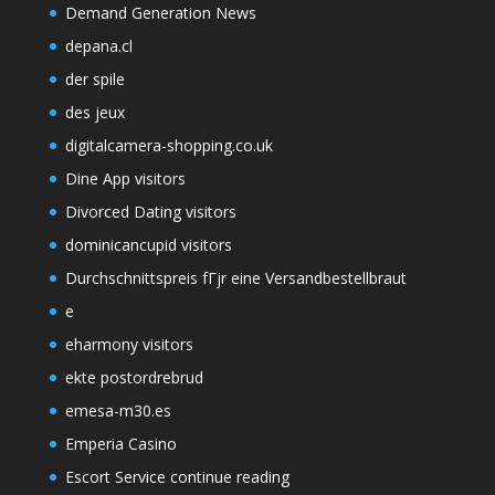
Demand Generation News
depana.cl
der spile
des jeux
digitalcamera-shopping.co.uk
Dine App visitors
Divorced Dating visitors
dominicancupid visitors
Durchschnittspreis fГјr eine Versandbestellbraut
e
eharmony visitors
ekte postordrebrud
emesa-m30.es
Emperia Casino
Escort Service continue reading