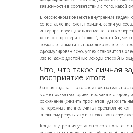
зависимости в соответствии с того, какой с
В сессионном контексте внутренние задачи о
сопоставление: счет, позиция, серия успехо
интерпретирует достижение не только через
хотелось проверить” плюс “для какой цели 
помогают заметить, насколько меняется вос
сформулирован ясно, успех становится боле
извне, даже достойные исходы способны ощ
Что, что такое личная з
восприятие итога
Личная задача — это свой показатель, по э
может оказаться ориентирована в сторону р
сохранение (снизить просчетов, удержать ны
на переживание (получить переживание конт
внешнему результату и в некоторых случаях 
Когда внутренняя установка соотносится с т
результата становится устойчивее. Наприм