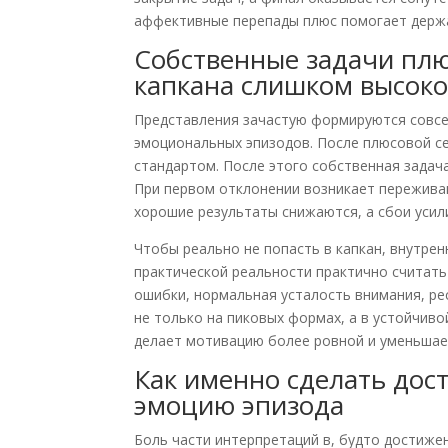
аффективные перепады плюс помогает держа
Собственные задачи плю
капкана слишком высоко
Представления зачастую формируются совсем
эмоциональных эпизодов. После плюсовой с
стандартом. После этого собственная задач
При первом отклонении возникает переживан
хорошие результаты снижаются, а сбои усил
Чтобы реально не попасть в капкан, внутре
практической реальности практично считать
ошибки, нормальная усталость внимания, ре
не только на пиковых формах, а в устойчив
делает мотивацию более ровной и уменьшае
Как именно сделать дос
эмоцию эпизода
Боль части интерпретаций в, будто достиже