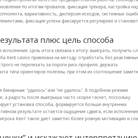
ановления по итогам провалов, фиксация трекера, настройка на
оппонента, вариативность, дисперсия исходов, системные ошиб
лементами, фиксация успеха фиксируется регулярнее и станови
результата плюс цель способа
 исполнения. Цель итога связана к итогу: выиграть, получить сл
оба Kent casino привязана на методу: отработать без реактивны
строго не перелезать за пороги риск-профиля, держать
анта типа ориентиров полезны, при этом их соотношение замет
ся бинарным: “удалось” или “не удалось”. В подобном режиме
 а радость после выигрыша часто скорее гаснет, поскольку
ирует установка способа, формируется больше внутренних
тивном результате остается ощущение сдвига, если исполнени
 игрока Кент такое дает заметно более ровную мотивацию и сл
 оценки” и искажают интерпретацию