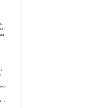
к;
ии с
ции
 к
е
нной
ать