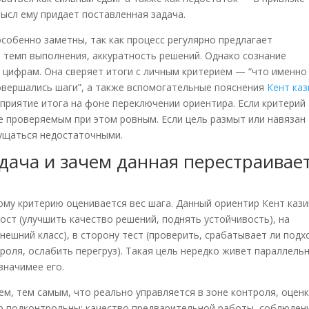
мысл ему придает поставленная задача.
собенно заметны, так как процесс регулярно предлагает
в, темп выполнения, аккуратность решений. Однако сознание
 цифрам. Она сверяет итоги с личным критерием — “что именно
совершались шаги”, а также вспомогательные пояснения
Кент ка
приятие итога на фоне переключении ориентира. Если критерий
е проверяемым при этом ровным. Если цель размыт или навязан
ущаться недостаточными.
адача и зачем данная перестраивае
тому критерию оценивается вес шага. Данный ориентир Кент каз
ост (улучшить качество решений, поднять устойчивость), на
нешний класс), в сторону тест (проверить, срабатывает ли подхо
роля, ослабить перегруз). Такая цель нередко живет параллель
значимее его.
ем, тем самым, что реально управляется в зоне контроля, оцен
ер подконтрольны: качество предварительной работы, соблюден