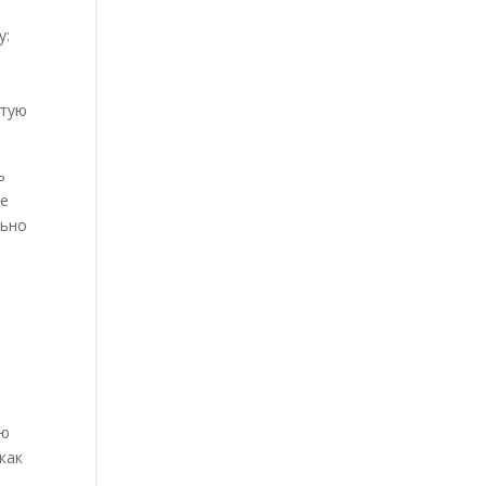
у:
стую
ь
ие
льно
ую
как