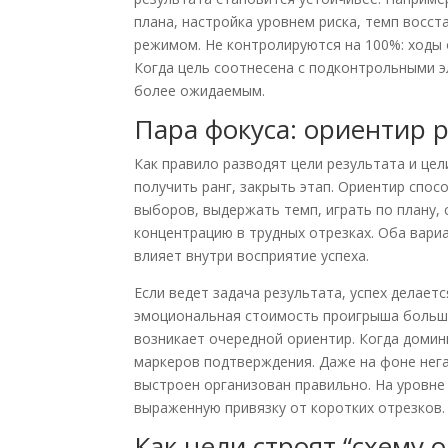
плана, настройка уровнем риска, темп восст
режимом. Не контролируются на 100%: ходы 
Когда цель соотнесена с подконтрольными э
более ожидаемым.
Пара фокуса: ориентир 
Как правило разводят цели результата и цели
получить ранг, закрыть этап. Ориентир спос
выборов, выдержать темп, играть по плану, 
концентрацию в трудных отрезках. Оба вари
влияет внутри восприятие успеха.
Если ведет задача результата, успех делает
эмоциональная стоимость проигрыша больше,
возникает очередной ориентир. Когда домин
маркеров подтверждения. Даже на фоне нега
выстроен организован правильно. На уровне
выраженную привязку от коротких отрезков.
Как цели строят “схему