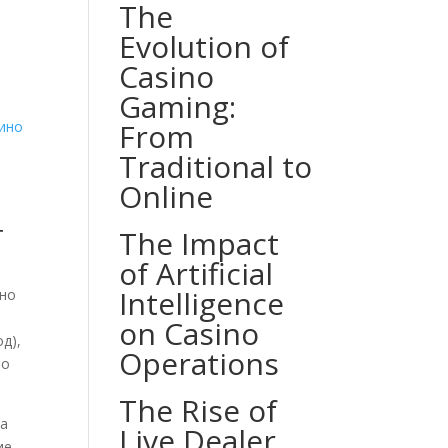
The
Evolution of
Casino
Gaming:
From
зино
Traditional to
Online
т
The Impact
of Artificial
Intelligence
ино
on Casino
д),
Operations
но
The Rise of
ка
Live Dealer
ие