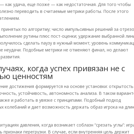
 — как удача, еще позже — как недостаточная. Для того чтобы
олезно переводить в считаемые метрики работы. После этого
атлением.
 принятых по алгоритму; число импульсивных решений за отрезо
 выполнение рутины плюс пост-оценки; удержание выбранной лин
 получилось сделать паузу в нужный момент; уровень коммуника
не неудачи. Подобные метрики не отменяют финал, но делают
развития.
учаях, когда успех привязан не с
тью ценностям
ение достижения формируется на основе установки: открытость
очность, устойчивость, автономность анализа. В таком вариант
также и работать в увязке с принципами. Подобный подход
ых колебаний и дает возможность держать образ игрока на дли
итуациях давления, когда возникает соблазн “срезать углы”: игр
ь признаки перегрузки. В случае, если внутренняя цель держит