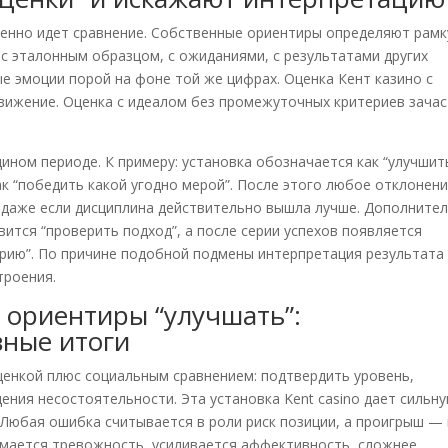
именно идет сравнение. Собственные ориентиры определяют рамк
 с эталонным образцом, с ожиданиями, с результатами других
е эмоции порой на фоне той же цифрах. Оценка Кент казино с
вижение. Оценка с идеалом без промежуточных критериев зача
ином периоде. К примеру: установка обозначается как “улучшит
ак “победить какой угодно мерой”. После этого любое отклонен
 даже если дисциплина действительно вышла лучше. Дополните
вится “проверить подход”, а после серии успехов появляется
ерию”. По причине подобной подмены интерпретация результата
троения.
 ориентиры “улучшать”:
ные итоги
оценкой плюс социальным сравнением: подтвердить уровень,
ения несостоятельности. Эта установка Kent casino дает сильн
 Любая ошибка считывается в роли риск позиции, а проигрыш — 
нимается тревожность, усиливается аффективность, сложнее