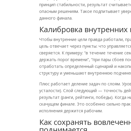
принцип стабильности, результат считываетс
опасным решениям. Такое подпитывает увере
данного финала.
Калибровка внутренних
Чтобы внутренние цели правда работали, пр
цель отвечает через пункты: что управляетс
сверяется. К примеру: “в течение течение с
держать порог времени”, “при пары сбоев по
отработать определенный сценарий и накоп
структуру и уменьшают внутреннюю подчинен
Плюс работает деление задач по слоям. Уро
усталости). Слой следующий — точность дей
результат (ранги, рейтинги, победы). Когда
скачущем финале. Это особенно сильно практ
исполнения держится рабочим.
Как сохранять вовлеченн
поднимается