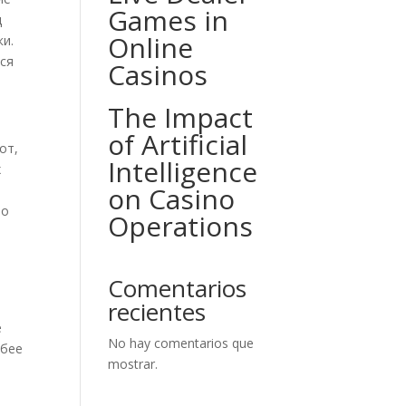
Games in
д
Online
ки.
тся
Casinos
The Impact
of Artificial
от,
Intelligence
х
on Casino
но
Operations
Comentarios
recientes
е
No hay comentarios que
абее
mostrar.