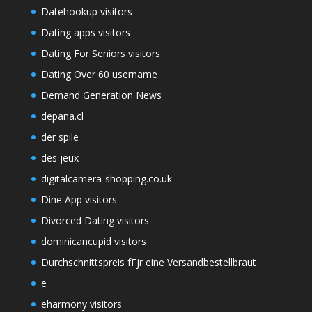
Datehookup visitors
Dating apps visitors
Dating For Seniors visitors
Dating Over 60 username
Demand Generation News
depana.cl
der spile
des jeux
digitalcamera-shopping.co.uk
Dine App visitors
Divorced Dating visitors
dominicancupid visitors
Durchschnittspreis fГјr eine Versandbestellbraut
e
eharmony visitors