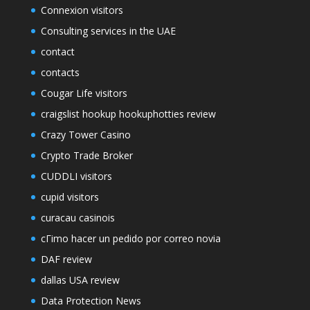
Connexion visitors
Consulting services in the UAE
contact
contacts
Cougar Life visitors
craigslist hookup hookuphotties review
Crazy Tower Сasino
Crypto Trade Broker
CUDDLI visitors
cupid visitors
curacau casinois
cГіmo hacer un pedido por correo novia
DAF review
dallas USA review
Data Protection News