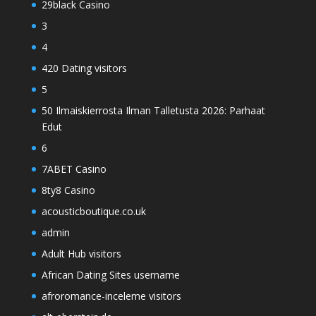
29black Casino
3
4
420 Dating visitors
5
50 Ilmaiskierrosta Ilman Talletusta 2026: Parhaat
Edut
6
7ABET Casino
8ty8 Casino
acousticboutique.co.uk
admin
Adult Hub visitors
African Dating Sites username
afroromance-inceleme visitors