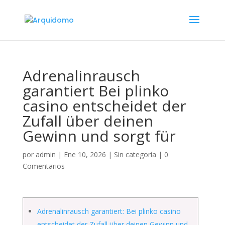
Adrenalinrausch
garantiert Bei plinko
casino entscheidet der
Zufall über deinen
Gewinn und sorgt für
por
admin
|
Ene 10, 2026
|
Sin categoría
|
0
Comentarios
Adrenalinrausch garantiert: Bei plinko casino
entscheidet der Zufall über deinen Gewinn und