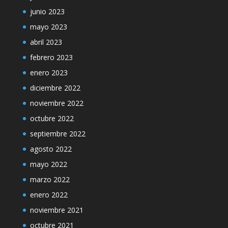
junio 2023
mayo 2023
abril 2023
febrero 2023
enero 2023
diciembre 2022
noviembre 2022
octubre 2022
septiembre 2022
agosto 2022
mayo 2022
marzo 2022
enero 2022
noviembre 2021
octubre 2021