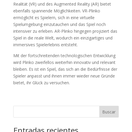
Realität (VR) und des Augmented Reality (AR) bietet
ebenfalls spannende Möglichkeiten. VR-Plinko
ermöglicht es Spielern, sich in eine virtuelle
Spielumgebung einzutauchen und das Spiel noch
intensiver zu erleben. AR-Plinko hingegen projiziert das
Spiel in die reale Welt, wodurch ein einzigartiges und
immersives Spielerlebnis entsteht.
Mit der fortschreitenden technologischen Entwicklung
wird Plinko zweifellos weiterhin innovativ und relevant
bleiben. Es ist ein Spiel, das sich an die Bedürfnisse der
Spieler anpasst und ihnen immer wieder neue Gründe
bietet, ihr Glück zu versuchen.
Buscar
Entradas recientes