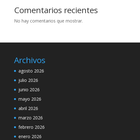
Comentarios recientes
No hay comentarios que mostrar.
Archivos
agosto 2026
julio 2026
junio 2026
mayo 2026
abril 2026
marzo 2026
febrero 2026
enero 2026