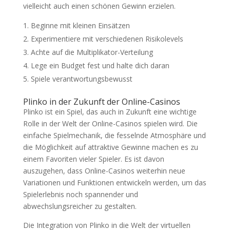
vielleicht auch einen schönen Gewinn erzielen.
Beginne mit kleinen Einsätzen
Experimentiere mit verschiedenen Risikolevels
Achte auf die Multiplikator-Verteilung
Lege ein Budget fest und halte dich daran
Spiele verantwortungsbewusst
Plinko in der Zukunft der Online-Casinos
Plinko ist ein Spiel, das auch in Zukunft eine wichtige
Rolle in der Welt der Online-Casinos spielen wird. Die
einfache Spielmechanik, die fesselnde Atmosphäre und
die Möglichkeit auf attraktive Gewinne machen es zu
einem Favoriten vieler Spieler. Es ist davon
auszugehen, dass Online-Casinos weiterhin neue
Variationen und Funktionen entwickeln werden, um das
Spielerlebnis noch spannender und
abwechslungsreicher zu gestalten.
Die Integration von Plinko in die Welt der virtuellen