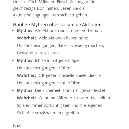
einschließlich Millioner, Einschränkungen für
gleichzeitige Boni haben. Lesen Sie die
Aktionsbedingungen, um sicherzugehen.
Häufige Mythen über saisonale Aktionen
Mythos:
Alle Aktionen sind immer vorteilhaft.
Wahrheit:
Viele Aktionen haben hohe
Umsatzbedingungen, die es schwierig machen,
Gewinne zu realisieren.
Mythos:
Ich kann mit jedem Spiel
Umsatzbedingungen erfüllen.
Wahrheit:
Oft gelten spezielle Spiele, die die
Umsatzbedingungen nicht erfüllen.
Mythos:
Die Sicherheit ist immer gewährleistet.
Wahrheit:
Während Millioner lizenziert ist, sollten
Spieler immer vorsichtig sein und ihre eigenen
Sicherheitsmaßnahmen ergreifen.
Fazit