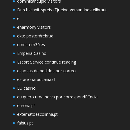
dominicancupid visitors
Durchschnittspreis fГјr eine Versandbestellbraut
e
eharmony visitors
ekte postordrebrud
emesa-m30.es
Emperia Casino
Escort Service continue reading
esposas de pedidos por correo
estacionaraucania.cl
EU casino
eu quero uma noiva por correspondГЄncia
eurona.pt
externatoescolinha.pt
fabius.pt