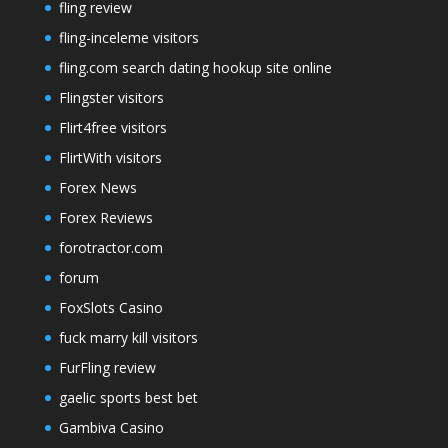
fling review
fling-inceleme visitors
fling.com search dating hookup site online
Flingster visitors
Flirt4free visitors
FlirtWith visitors
Forex News
Forex Reviews
forotractor.com
forum
FoxSlots Casino
fuck marry kill visitors
FurFling review
gaelic sports best bet
Gambiva Casino