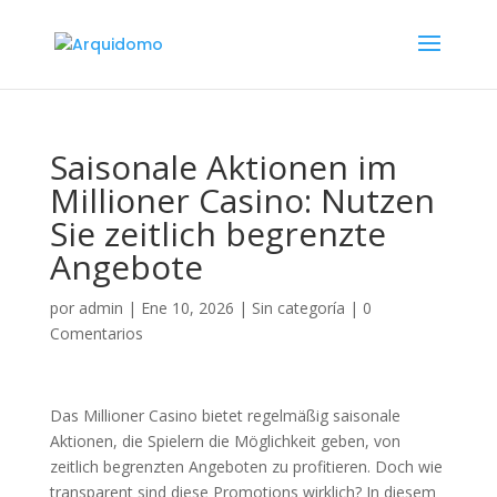
Saisonale Aktionen im
Millioner Casino: Nutzen
Sie zeitlich begrenzte
Angebote
por
admin
|
Ene 10, 2026
|
Sin categoría
|
0
Comentarios
Das Millioner Casino bietet regelmäßig saisonale
Aktionen, die Spielern die Möglichkeit geben, von
zeitlich begrenzten Angeboten zu profitieren. Doch wie
transparent sind diese Promotions wirklich? In diesem