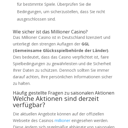
für bestimmte Spiele. Überprüfen Sie die
Bedingungen, um sicherzustellen, dass Sie nicht
ausgeschlossen sind.
Wie sicher ist das Millioner Casino?
Das Millioner Casino ist in Deutschland lizenziert und
unterliegt den strengen Auflagen der
GGL
(Gemeinsame Glücksspielbehörde der Länder)
.
Dies bedeutet, dass das Casino verpflichtet ist, faire
Spielbedingungen zu gewährleisten und die Sicherheit
Ihrer Daten zu schützen. Dennoch sollten Sie immer
darauf achten, Ihre persönlichen Informationen sicher
zu halten.
Häufig gestellte Fragen zu saisonalen Aktionen
Welche Aktionen sind derzeit
verfügbar?
Die aktuellen Angebote können auf der offiziellen
Webseite des Casinos
millioner
eingesehen werden.
Diese ändern sich regelmäßig abhängig von saisonalen