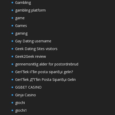
Gambling
gambling platform
game
Games
gaming
Gay Dating username
Geek Dating Sites visitors
Geek2Geek review
gennemsnitlig alder for postordrebrud
GerГ§ek iГ§in posta sipariЕџi gelin?
GerГ§ek Д°Г§in Posta SipariЕџi Gelin
GGBET CASINO
Ginja Casino
giochi
giochi1