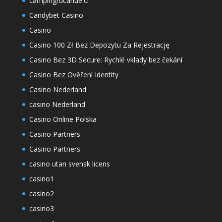
campingrucahue.cl
Candybet Casino
Casino
Casino 100 Zł Bez Depozytu Za Rejestrację
Casino Bez 3D Secure: Rychlé vklady bez čekání
Casino Bez Ověření Identity
Casino Nederland
casino Nederland
Casino Online Polska
Casino Partners
Casino Partners
casino utan svensk licens
casino1
casino2
casino3