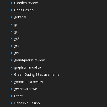
Gleeden review
Godz Casino
gokspel
gr
gr1
gr2
gr4
gr5
grand-prairie review
graphicmanual.ca
Green Dating Sites username
greensboro review
gry hazardowe
Gtbet
Hahaspin Casino