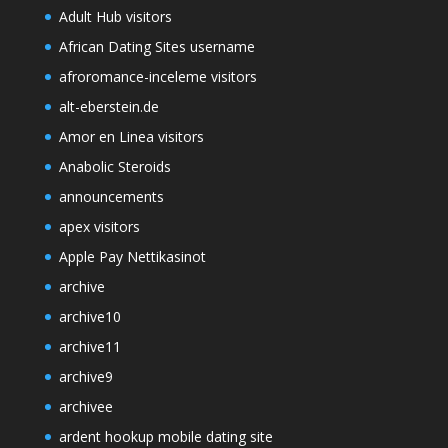
Adult Hub visitors
African Dating Sites username
afroromance-inceleme visitors
alt-eberstein.de
Amor en Linea visitors
Anabolic Steroids
announcements
apex visitors
Apple Pay Nettikasinot
archive
archive10
archive11
archive9
archivee
ardent hookup mobile dating site