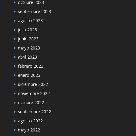
octubre 2023
septiembre 2023
agosto 2023
julio 2023
junio 2023
mayo 2023
abril 2023
febrero 2023
enero 2023
diciembre 2022
noviembre 2022
octubre 2022
septiembre 2022
agosto 2022
mayo 2022