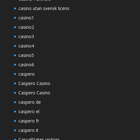
casino utan svensk licens
casino1
casino2
casino3
casino4
casino5
casino6
caspero
Caspero Casino
Caspero Casino
caspero de
caspero el
caspero fr
caspero it
CasualDates visitors