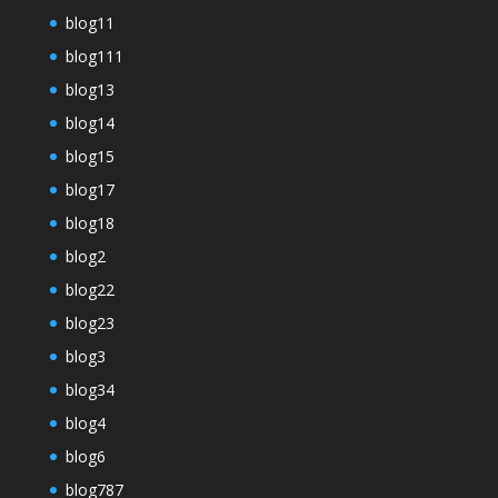
blog11
blog111
blog13
blog14
blog15
blog17
blog18
blog2
blog22
blog23
blog3
blog34
blog4
blog6
blog787