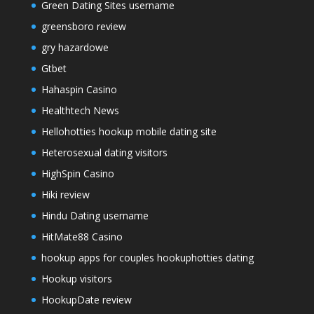
Green Dating Sites username
greensboro review
gry hazardowe
Gtbet
Hahaspin Casino
Healthtech News
Hellohotties hookup mobile dating site
Heterosexual dating visitors
HighSpin Casino
Hiki review
Hindu Dating username
HitMate88 Casino
hookup apps for couples hookuphotties dating
Hookup visitors
HookupDate review