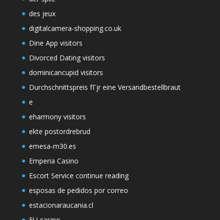
des jeux
digitalcamera-shopping.co.uk
Dine App visitors
Divorced Dating visitors
dominicancupid visitors
Durchschnittspreis fГјr eine Versandbestellbraut
e
eharmony visitors
ekte postordrebrud
emesa-m30.es
Emperia Casino
Escort Service continue reading
esposas de pedidos por correo
estacionaraucania.cl
EU casino