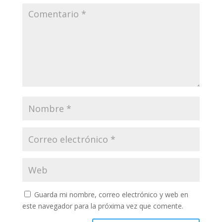
Guarda mi nombre, correo electrónico y web en
este navegador para la próxima vez que comente.