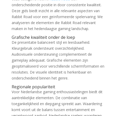
onderscheidende positie in door consistente kwaliteit.
Deze gids biedt inzicht in alle relevante aspecten van
Rabbit Road voor een geïnformeerde spelervaring. We
analyseren de elementen die Rabbit Road relevant
maken in het hedendaagse gaming landschap.
Grafische kwaliteit onder de loep
De presentatie balanceert stijl en leesbaarheid.
Kleurgebruik ondersteunt overzichtelijkheid.
Audiovisuele ondersteuning complementeert de
gameplay adequaat. Grafische elementen zijn
geoptimaliseerd voor verschillende schermformaten en
resoluties. De visuele identiteit is herkenbaar en
onderscheidend binnen het genre.
Regionale populariteit
Voor Nederlandse gaming enthousiastelingen biedt dit
aantrekkelijke elementen. De combinatie van
toegankelijkheid en diepgang spreekt aan. Waardering
komt voort uit de balans tussen entertainment en
verantwoord aanbod. Nederlandse spelers waarderen