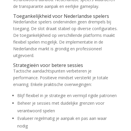
de transparante aanpak en eerlijke gameplay.
Toegankelijkheid voor Nederlandse spelers
Nederlandse spelers ondervinden geen drempels bij
toegang. De slot draait stabiel op diverse configuraties.
De toegankelijkheid op verschillende platforms maakt
flexibel spelen mogelijk. De implementatie in de
Nederlandse markt is grondig en professioneel
uitgevoerd.
Strategieën voor betere sessies
Tactische aandachtspunten verbeteren je
performance. Positieve mindset versterkt je totale
ervaring. Enkele praktische overwegingen:
Blijf flexibel in je strategie en vermijd rigide patronen
Beheer je sessies met duidelijke grenzen voor
verantwoord spelen
Evalueer regelmatig je aanpak en pas aan waar
nodig