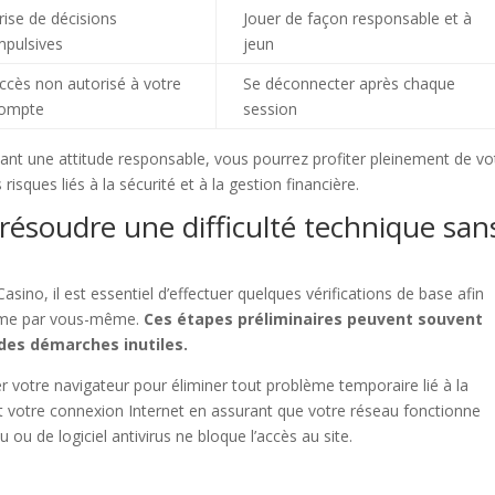
rise de décisions
Jouer de façon responsable et à
mpulsives
jeun
ccès non autorisé à votre
Se déconnecter après chaque
ompte
session
ptant une attitude responsable, vous pourrez profiter pleinement de vo
isques liés à la sécurité et à la gestion financière.
résoudre une difficulté technique san
sino, il est essentiel d’effectuer quelques vérifications de base afin
blème par vous-même.
Ces étapes préliminaires peuvent souvent
des démarches inutiles.
 votre navigateur pour éliminer tout problème temporaire lié à la
 votre connexion Internet en assurant que votre réseau fonctionne
ou de logiciel antivirus ne bloque l’accès au site.