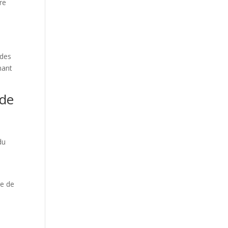
re
ndes
nant
ide
du
re de