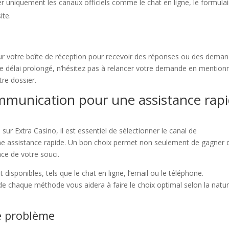
er uniquement les canaux officiels comme le chat en ligne, le formulai
ite.
sur votre boîte de réception pour recevoir des réponses ou des dema
e délai prolongé, n’hésitez pas à relancer votre demande en mention
tre dossier.
ommunication pour une assistance rap
r Extra Casino, il est essentiel de sélectionner le canal de
ne assistance rapide. Un bon choix permet non seulement de gagner 
ace de votre souci.
isponibles, tels que le chat en ligne, l’email ou le téléphone.
e chaque méthode vous aidera à faire le choix optimal selon la natu
re problème