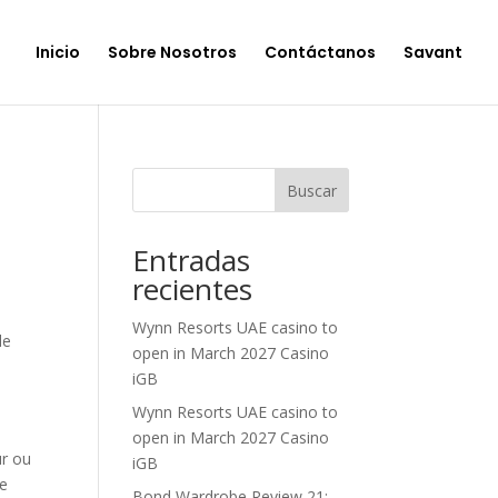
Inicio
Sobre Nosotros
Contáctanos
Savant
Buscar
Entradas
recientes
Wynn Resorts UAE casino to
de
open in March 2027 Casino
iGB
Wynn Resorts UAE casino to
open in March 2027 Casino
ur ou
iGB
le
Bond Wardrobe Review 21: