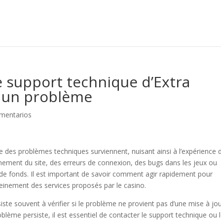
 support technique d’Extra
 un problème
mentarios
que des problèmes techniques surviennent, nuisant ainsi à l’expérience 
nnement du site, des erreurs de connexion, des bugs dans les jeux ou
it de fonds. Il est important de savoir comment agir rapidement pour
pleinement des services proposés par le casino.
iste souvent à vérifier si le problème ne provient pas d’une mise à jo
lème persiste, il est essentiel de contacter le support technique ou 