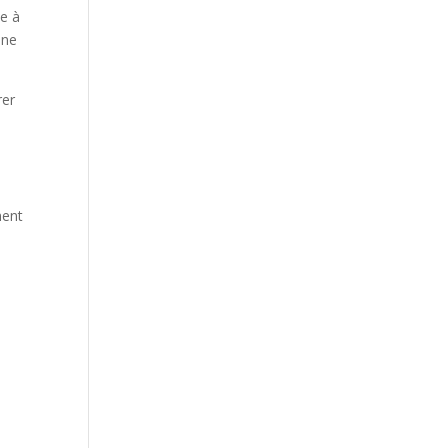
te à
une
rer
ment