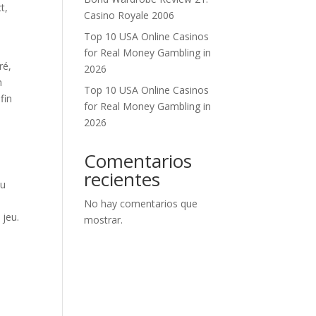
t,
Casino Royale 2006
Top 10 USA Online Casinos
for Real Money Gambling in
ré,
2026
n
Top 10 USA Online Casinos
fin
for Real Money Gambling in
2026
Comentarios
recientes
du
No hay comentarios que
 jeu.
mostrar.