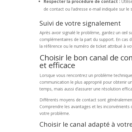
Respecter la procédure de contact :
Utilis
de contact ou l’adresse e-mail indiquée sur le s
Suivi de votre signalement
Après avoir signalé le problème, gardez un œil 
complémentaires de la part du support. En cas d
la référence ou le numéro de ticket attribué à vo
Choisir le bon canal de c
et efficace
Lorsque vous rencontrez un problème technique su
communication le plus approprié pour obtenir u
temps, mais aussi d’assurer une résolution effic
Différents moyens de contact sont généralement d
Comprendre les avantages et les inconvénients d
votre problème.
Choisir le canal adapté à vot