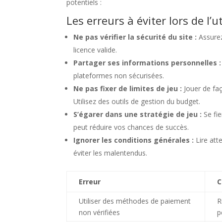
potentiels :
Les erreurs à éviter lors de l’u
Ne pas vérifier la sécurité du site :
Assurez
licence valide.
Partager ses informations personnelles :
plateformes non sécurisées.
Ne pas fixer de limites de jeu :
Jouer de faç
Utilisez des outils de gestion du budget.
S’égarer dans une stratégie de jeu :
Se fie
peut réduire vos chances de succès.
Ignorer les conditions générales :
Lire att
éviter les malentendus.
Erreur
C
Utiliser des méthodes de paiement
R
non vérifiées
p