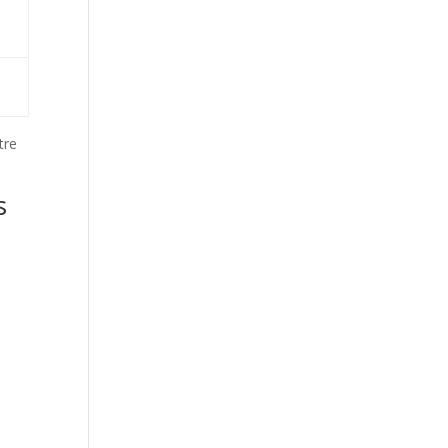
tre
s