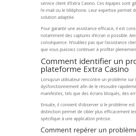
service client d’Extra Casino. Ces équipes sont g
l’e-mail ou le téléphone. Leur expertise permet
solution adaptée.
Pour garantir une assistance efficace, il est con
notamment des captures d’écran si possible. Ains
conséquence. N’oubliez pas que l’assistance clie
que vous puissiez continuer à profiter pleinemen
Comment identifier un pro
plateforme Extra Casino
Lorsqu’un utilisateur rencontre un problème sur E
dysfonctionnement afin de le résoudre rapideme
manifestes, tels que des écrans bloqués, des er
Ensuite, il convient d’observer si le problème est 
distinction permet de cibler plus efficacement le
spécifique à une application précise.
Comment repérer un problème 