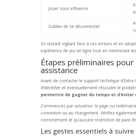
P
Jouer sous influence
i
A
Oublier de se déconnecter
c
En restant vigilant face à ces erreurs et en ado
expérience de jeu en ligne tout en minimisant les r
Étapes préliminaires pour 
assistance
Avant de contacter le support technique d’Extra Ca
d’identifier et éventuellement résoudre le pro
permettre de gagner du temps et d’éviter 
Commencez par
actualiser la page
ou redémarrer
connexion ou au chargement. Vérifiez également
correctement et qu’aucune restriction de pare-feu 
Les gestes essentiels à suivre