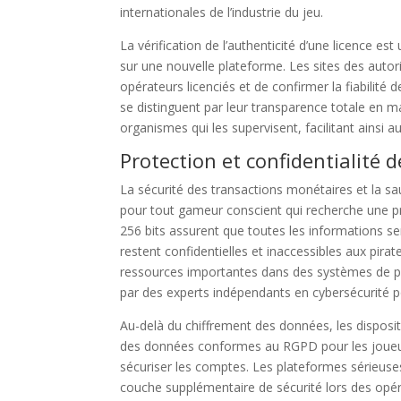
internationales de l’industrie du jeu.
La vérification de l’authenticité d’une licence est
sur une nouvelle plateforme. Les sites des autori
opérateurs licenciés et de confirmer la fiabilité
se distinguent par leur transparence totale en mat
organismes qui les supervisent, facilitant ainsi 
Protection et confidentialité 
La sécurité des transactions monétaires et la sa
pour tout gameur conscient qui recherche une p
256 bits assurent que toutes les informations se
restent confidentielles et inaccessibles aux pir
ressources importantes dans des systèmes de pr
par des experts indépendants en cybersécurité p
Au-delà du chiffrement des données, les disposit
des données conformes au RGPD pour les joueur
sécuriser les comptes. Les plateformes sérieuse
couche supplémentaire de sécurité lors des opér