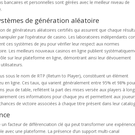
s bancaires et personnelles sont gérées avec le meilleur niveau de
e.
systèmes de génération aléatoire
ation de générateurs aléatoires certifiés qui assurent que chaque résult
manipuler par l’opérateur de casino. Les laboratoires indépendants 
nt ces systèmes de jeu pour vérifier leur respect aux normes
atoire. Les meilleurs nouveaux casinos en ligne publient systématique
trôle sur leur plateforme en ligne, démontrant ainsi leur dévouement
utilisateurs.
nnus sous le nom de RTP (Return to Player), constituent un élément
jeu en ligne. Ces taux, qui varient généralement entre 95% et 98% pour
s jeux de table, reflètent la part des mises versée aux players à long
 clairement ces informations pour chaque jeu et permettent aux joueur
chances de victoire associées à chaque titre présent dans leur catalo
ance
e un facteur de différenciation clé qui peut transformer une expérienc
le avec une plateforme. La présence d’un support multi-canal