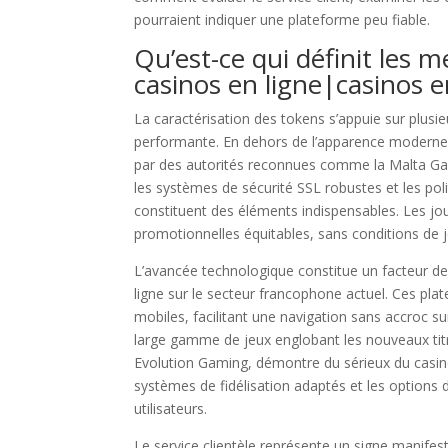
pourraient indiquer une plateforme peu fiable.
Qu’est-ce qui définit les 
casinos en ligne|casinos e
La caractérisation des tokens s’appuie sur plusi
performante. En dehors de l’apparence moderne et
par des autorités reconnues comme la Malta Gam
les systèmes de sécurité SSL robustes et les poli
constituent des éléments indispensables. Les jo
promotionnelles équitables, sans conditions de je
L’avancée technologique constitue un facteur de
ligne sur le secteur francophone actuel. Ces pl
mobiles, facilitant une navigation sans accroc su
large gamme de jeux englobant les nouveaux ti
Evolution Gaming, démontre du sérieux du casino
systèmes de fidélisation adaptés et les options 
utilisateurs.
Le service clientèle représente un signe manifest