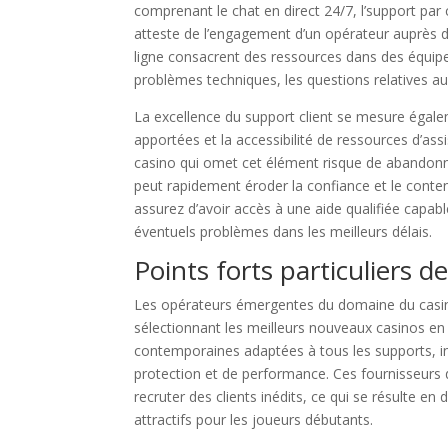
comprenant le chat en direct 24/7, l’support par
atteste de l’engagement d’un opérateur auprès 
ligne consacrent des ressources dans des équip
problèmes techniques, les questions relatives a
La excellence du support client se mesure égalem
apportées et la accessibilité de ressources d’as
casino qui omet cet élément risque de abandonne
peut rapidement éroder la confiance et le conten
assurez d’avoir accès à une aide qualifiée capab
éventuels problèmes dans les meilleurs délais.
Points forts particuliers 
Les opérateurs émergentes du domaine du casino o
sélectionnant les meilleurs nouveaux casinos en 
contemporaines adaptées à tous les supports, i
protection et de performance. Ces fournisseurs
recruter des clients inédits, ce qui se résulte e
attractifs pour les joueurs débutants.