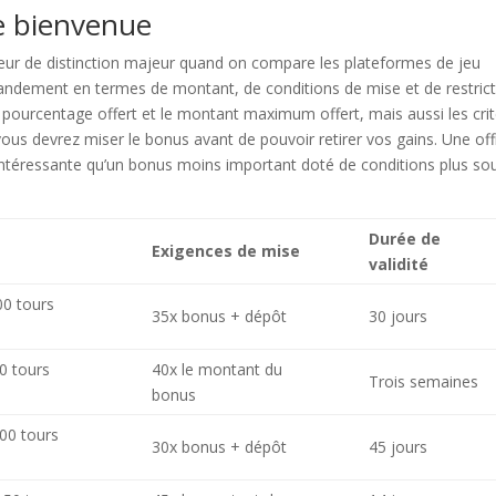
e bienvenue
teur de distinction majeur quand on compare les plateformes de jeu
randement en termes de montant, de conditions de mise et de restric
nt pourcentage offert et le montant maximum offert, mais aussi les cri
ous devrez miser le bonus avant de pouvoir retirer vos gains. Une off
ntéressante qu’un bonus moins important doté de conditions plus so
Durée de
Exigences de mise
validité
00 tours
35x bonus + dépôt
30 jours
0 tours
40x le montant du
Trois semaines
bonus
00 tours
30x bonus + dépôt
45 jours