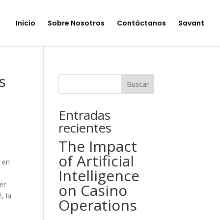
Inicio
Sobre Nosotros
Contáctanos
Savant
s
Buscar
Entradas
recientes
The Impact
of Artificial
s en
Intelligence
er
on Casino
, la
Operations