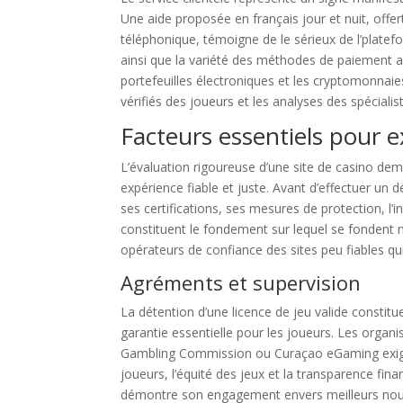
Une aide proposée en français jour et nuit, offe
téléphonique, témoigne de le sérieux de l’platef
ainsi que la variété des méthodes de paiement a
portefeuilles électroniques et les cryptomonnaies,
vérifiés des joueurs et les analyses des spéciali
Facteurs essentiels pour 
L’évaluation rigoureuse d’une site de casino de
expérience fiable et juste. Avant d’effectuer un d
ses certifications, ses mesures de protection, l’i
constituent le fondement sur lequel se fondent 
opérateurs de confiance des sites peu fiables qu
Agréments et supervision
La détention d’une licence de jeu valide constitue
garantie essentielle pour les joueurs. Les orga
Gambling Commission ou Curaçao eGaming exigen
joueurs, l’équité des jeux et la transparence fin
démontre son engagement envers meilleurs nouv